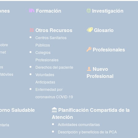
ones
Formación
Investigación
Otros Recursos
Glosario
Centros Sanitarios
sobre
Públicos
Profesionales
rnet
Colegios
Profesionales
os
Derechos del paciente
Nuevo
 Móviles
Voluntades
Profesional
Anticipadas
Enfermedad por
coronavirus COVID-19
orno Saludable
Planificación Compartida de la
Atención
Actividades comunitarias
ntaria
Descripción y beneficios de la PCA