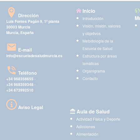
Inicio
Dirección
Mu
Introducción
Luis Fontes Pagán 9, 1ª planta
Visión, misión, valores
30003 Murcia
Murcia, España
y objetivos
Metodología de la
Escuela de Salud
E-mail
info@escueladesaludmurcia.es
Estructura por áreas
temáticas
Organigrama
Teléfono
Contacto
+34 968356655
-
+34 968359348
-
+34 673992510
Aviso Legal
Aula de Salud
Actividad Física y Deporte
Adicciones
Alimentación