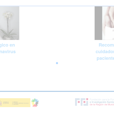
gico en
Recom
navirus
cuidador
pacient