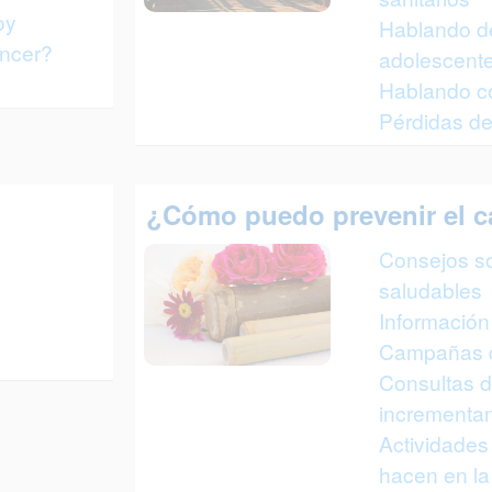
oy
Hablando d
áncer?
adolescent
Hablando co
Pérdidas de
¿Cómo puedo prevenir el c
Consejos so
saludables
Información
Campañas d
Consultas d
incrementa
Actividades
hacen en la