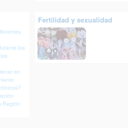
Fertilidad y sexualidad
iferentes
urante los
cos
tener en
miento
línicos?
tación
la Región