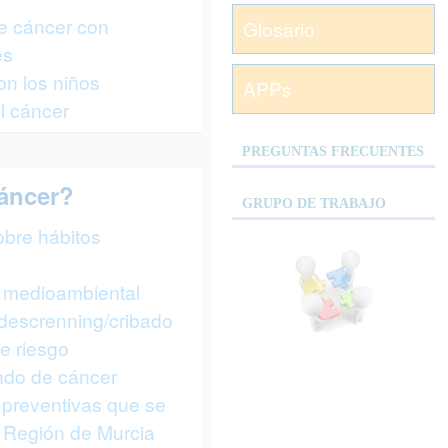
e cáncer con
Glosario
es
n los niños
APPs
l cáncer
PREGUNTAS FRECUENTES
áncer?
GRUPO DE TRABAJO
bre hábitos
 medioambiental
escrenning/cribado
e riesgo
ndo de cáncer
 preventivas que se
 Región de Murcia