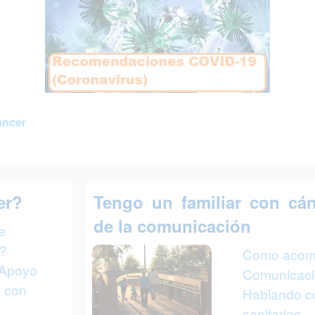
áncer
er?
Tengo un familiar con cán
de la comunicación
e
r?
Como acomp
. Apoyo
Comunicació
s con
Hablando co
sanitarios