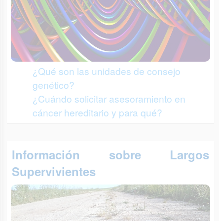
¿Qué son las unidades de consejo
genético?
¿Cuándo solicitar asesoramiento en
cáncer hereditario y para qué?
Información sobre Largos
Supervivientes