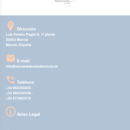
Dirección
Luis Fontes Pagán 9, 1ª planta
30003 Murcia
Murcia, España
E-mail
info@escueladesaludmurcia.es
Teléfono
+34 968356655
-
+34 968359348
-
+34 673992510
Aviso Legal