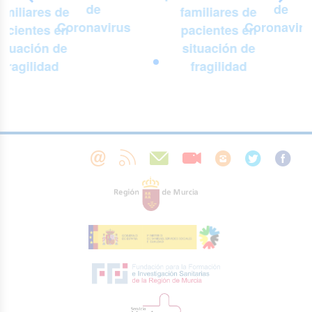
de
de
amiliares de
familiares de
Coronavirus
Coronaviru
acientes en
pacientes en
situación de
situación de
fragilidad
fragilidad