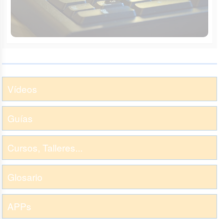
Vídeos
Guías
Cursos, Talleres...
Glosario
APPs