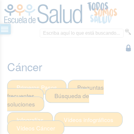
Cáncer
Primeros Pasos
Preguntas
frecuentes
Búsqueda de
soluciones
Infografías
Vídeos infográficos
Vídeos
Cáncer