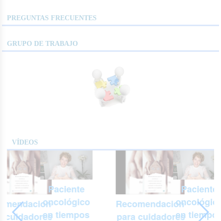
PREGUNTAS FRECUENTES
GRUPO DE TRABAJO
VÍDEOS
Paciente
Paciente
oncológico
oncológic
omendaciones
Recomendaciones
en tiempos
en tiempo
a cuidadores y
para cuidadores y