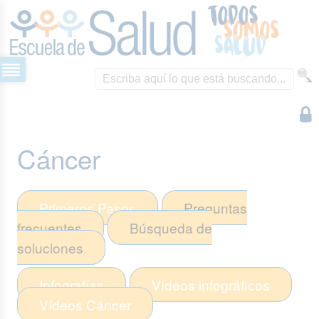
Cáncer
Primeros Pasos
Preguntas
frecuentes
Búsqueda de
soluciones
Infografías
Vídeos infográficos
Vídeos
Cáncer