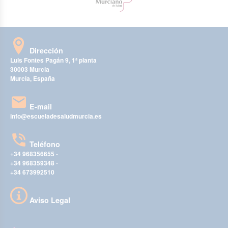
Dirección
Luis Fontes Pagán 9, 1ª planta
30003 Murcia
Murcia, España
E-mail
info@escueladesaludmurcia.es
Teléfono
+34 968356655
-
+34 968359348
-
+34 673992510
Aviso Legal