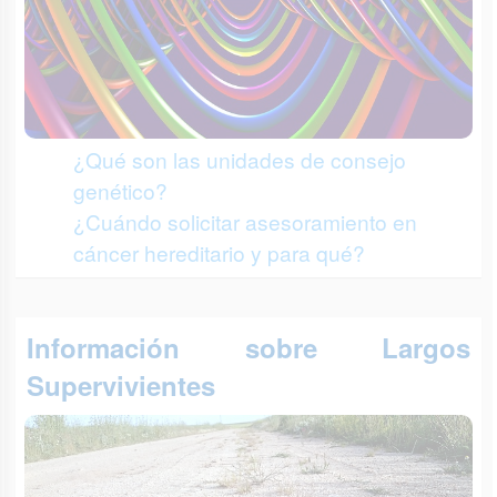
¿Qué son las unidades de consejo
genético?
¿Cuándo solicitar asesoramiento en
cáncer hereditario y para qué?
Información sobre Largos
Supervivientes