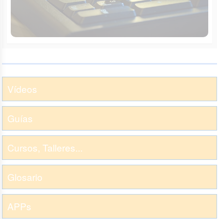
Vídeos
Guías
Cursos, Talleres...
Glosario
APPs