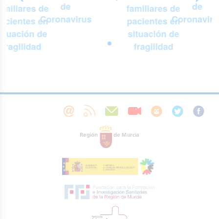
de
de
amiliares de
familiares de
Coronavirus
Coronaviru
acientes en
pacientes en
situación de
situación de
fragilidad
fragilidad