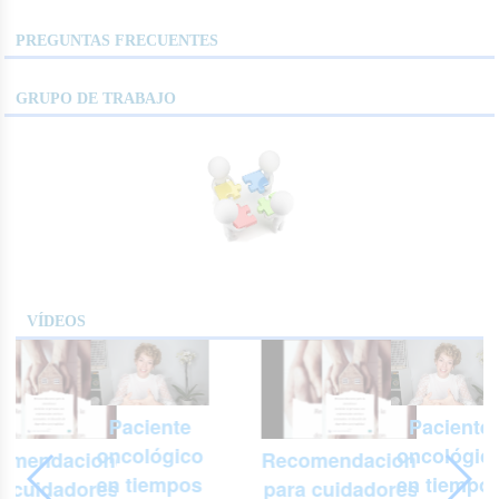
PREGUNTAS FRECUENTES
GRUPO DE TRABAJO
VÍDEOS
Paciente
Paciente
oncológico
oncológic
omendaciones
Recomendaciones
en tiempos
en tiempo
a cuidadores y
para cuidadores y