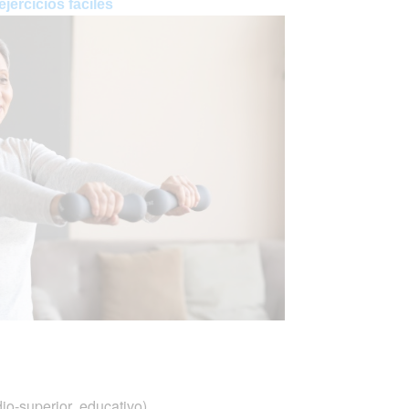
ercicios fáciles
io-superior educativo)