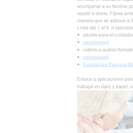
acompañar a su familiar po
repetir a diario. Fíjese an
manera que se adecue a las
Links del 1 al 5 d ejercici
pautas
-para-el-cuidado
cerebroagil
videos-y-audios-format
cerebroagil
Fundacion Pascual Ma
Enlace a aplicaciones para
trabajar en lápiz y papel,