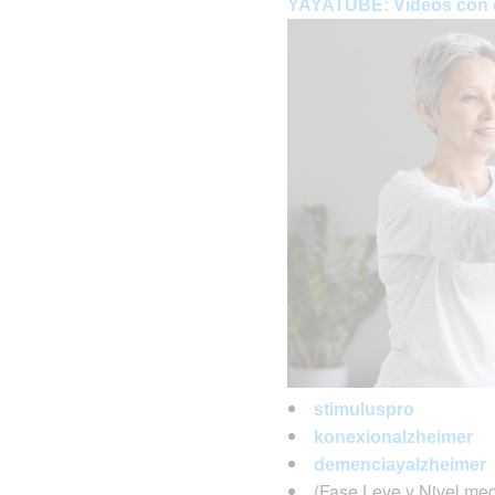
YAYATUBE: Vídeos con ej
stimuluspro
konexionalzheimer
demenciayalzheimer
(Fase Leve y Nivel med