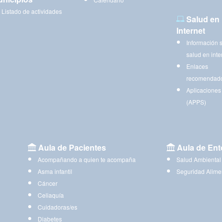
Listado de actividades
Salud en
Internet
Información 
salud en inte
Enlaces
recomendad
Aplicaciones
(APPS)
Aula de Pacientes
Aula de Ent
Acompañando a quien te acompaña
Salud Ambiental
Asma infantil
Seguridad Alime
Cáncer
Celiaquía
Cuidadoras/es
Diabetes