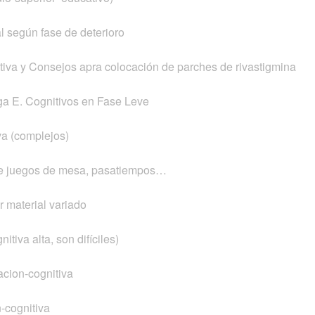
l según fase de deterioro
va y Consejos apra colocación de parches de rivastigmina
a E. Cognitivos en Fase Leve
va (complejos)
de juegos de mesa, pasatiempos…
 material variado
itiva alta, son difíciles)
acion-cognitiva
-cognitiva