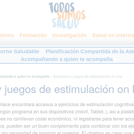
iones
Formación
Investigación
Salud en interne
torno Saludable
Planificación Compartida de la At
Acompañando a quien te acompaña
añando a quien te acompaña
>
Ejercicios y juegos de estimulación on line
y juegos de estimulación on 
lace encontrará accesos a ejercicios de estimulación cognitiva 
gún programa en sus dispositivos (móvil, Tablet..), así a plata
es no conllevan coste económico, ni registrarse para tener acce
gos, pueden ser un buen complemento para combinar con los ejer
sin necesidad de imprimir el material. El objetivo es crear una