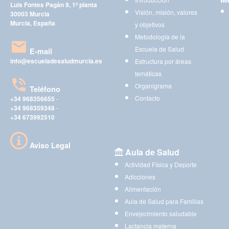
Luis Fontes Pagán 9, 1ª planta
Visión, misión, valores
30003 Murcia
Murcia, España
y objetivos
Metodología de la
Escuela de Salud
E-mail
info@escueladesaludmurcia.es
Estructura por áreas
temáticas
Organigrama
Teléfono
Contacto
+34 968356655
-
+34 968359348
-
+34 673992510
Aviso Legal
Aula de Salud
Actividad Física y Deporte
Adicciones
Alimentación
Aula de Salud para Familias
Envejecimiento saludable
Lactancia materna