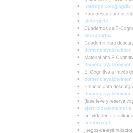
neuropsicologiagdb
Para descargar materia
victornieto
Cuadernos de E-Cogniti
kernpharma
Cuaderno para descarg
demenciayalzheimer
Material alta R.Cogniti
demenciayalzheimer
E. Cognitiva a través 
demenciayalzheimer
Enlaces para descargar
demenciayalzheimer
(fase leve y reserva cogn
ejerciciosdememoria
actividades-de-estimul
cerebroagil
juegos-de-estimulacion