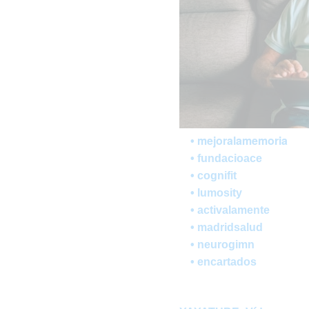
mejoralamemoria
•
•
fundacioace
•
cognifit
•
lumosity
• activalamente
•
madridsalud
•
neurogimn
•
encartados