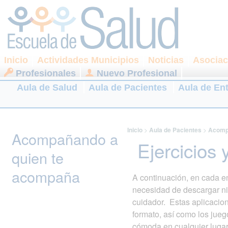
Inicio
Actividades Municipios
Noticias
Asociac
Profesionales
Nuevo Profesional
Aula de Salud
Aula de Pacientes
Aula de En
Inicio
>
Aula de Pacientes
>
Acomp
Acompañando a
Ejercicios 
quien te
acompaña
A continuación, en cada en
necesidad de descargar nin
cuidador. Estas aplicacion
formato, así como los jue
cómoda en cualquier lugar 