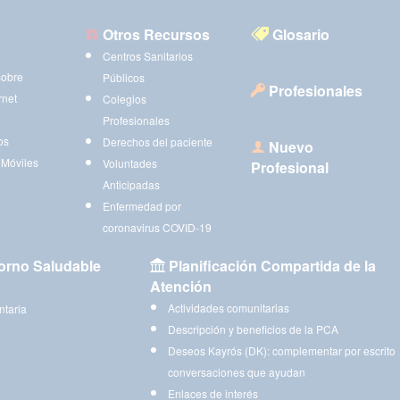
Otros Recursos
Glosario
Centros Sanitarios
sobre
Públicos
Profesionales
rnet
Colegios
Profesionales
os
Derechos del paciente
Nuevo
 Móviles
Voluntades
Profesional
Anticipadas
Enfermedad por
coronavirus COVID-19
orno Saludable
Planificación Compartida de la
Atención
Actividades comunitarias
ntaria
Descripción y beneficios de la PCA
Deseos Kayrós (DK): complementar por escrito
conversaciones que ayudan
Enlaces de interés