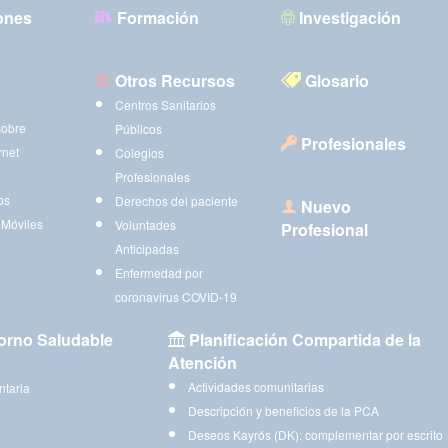
ones
Formación
Investigación
Otros Recursos
Glosario
Centros Sanitarios
sobre
Públicos
Profesionales
rnet
Colegios
Profesionales
os
Derechos del paciente
Nuevo
 Móviles
Voluntades
Profesional
Anticipadas
Enfermedad por
coronavirus COVID-19
orno Saludable
Planificación Compartida de la
Atención
Actividades comunitarias
ntaria
Descripción y beneficios de la PCA
Deseos Kayrós (DK): complementar por escrito