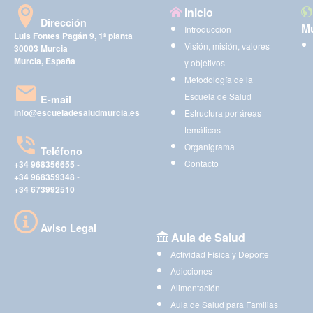
Inicio
Dirección
Mu
Introducción
Luis Fontes Pagán 9, 1ª planta
Visión, misión, valores
30003 Murcia
Murcia, España
y objetivos
Metodología de la
Escuela de Salud
E-mail
info@escueladesaludmurcia.es
Estructura por áreas
temáticas
Organigrama
Teléfono
Contacto
+34 968356655
-
+34 968359348
-
+34 673992510
Aviso Legal
Aula de Salud
Actividad Física y Deporte
Adicciones
Alimentación
Aula de Salud para Familias