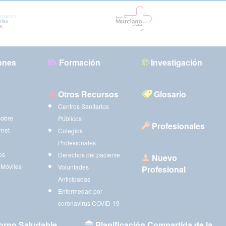
ones
Formación
Investigación
Otros Recursos
Glosario
Centros Sanitarios
sobre
Públicos
Profesionales
rnet
Colegios
Profesionales
os
Derechos del paciente
Nuevo
 Móviles
Voluntades
Profesional
Anticipadas
Enfermedad por
coronavirus COVID-19
orno Saludable
Planificación Compartida de la