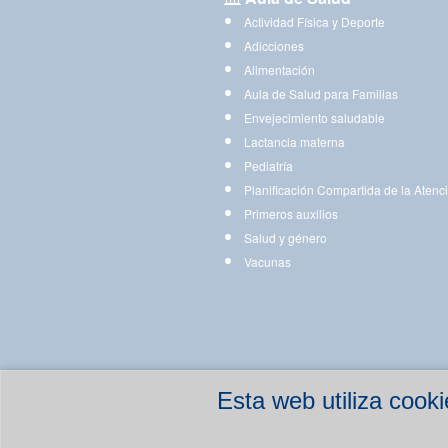
Actividad Física y Deporte
Adicciones
Alimentación
Aula de Salud para Familias
Envejecimiento saludable
Lactancia materna
Pediatría
Planificación Compartida de la Atenc
Primeros auxilios
Salud y género
Vacunas
Esta web utiliza coo