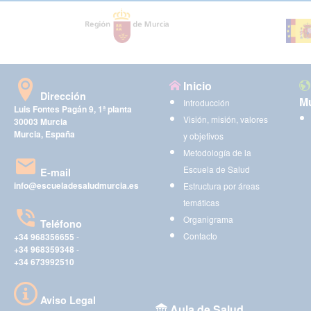
Inicio
Dirección
Mu
Introducción
Luis Fontes Pagán 9, 1ª planta
Visión, misión, valores
30003 Murcia
Murcia, España
y objetivos
Metodología de la
Escuela de Salud
E-mail
info@escueladesaludmurcia.es
Estructura por áreas
temáticas
Organigrama
Teléfono
Contacto
+34 968356655
-
+34 968359348
-
+34 673992510
Aviso Legal
Aula de Salud