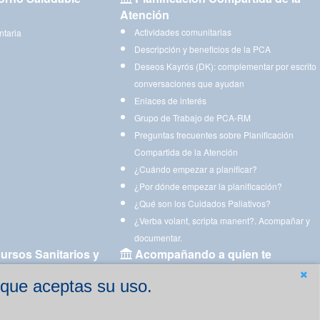
Atención
Actividades comunitarias
ntaria
Descripción y beneficios de la PCA
Deseos Kayrós (DK): complementar por escrito
conversaciones que ayudan
Enlaces de interés
Grupo de Trabajo de PCA-RM
Preguntas frecuentes sobre Planificación
Compartida de la Atención
¿Cuándo empezar a planificar?
¿Por dónde empezar la planificación?
¿Qué son los Cuidados Paliativos?
¿Verba volant, scripta manent?. Acompañar y
documentar.
ursos Sanitarios y
Acompañando a quien te
acompaña
 que aceptas su uso.
Aplicaciones para descargar
Ejercicios estimulación cognitiva para imprimir