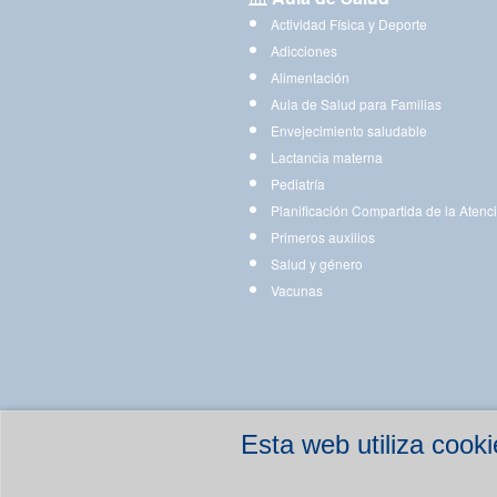
Actividad Física y Deporte
Adicciones
Alimentación
Aula de Salud para Familias
Envejecimiento saludable
Lactancia materna
Pediatría
Planificación Compartida de la Atenc
Primeros auxilios
Salud y género
Vacunas
Esta web utiliza coo