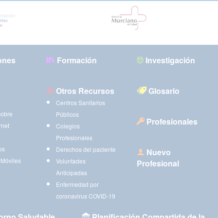
ones
Formación
Investigación
Otros Recursos
Glosario
Centros Sanitarios
sobre
Públicos
Profesionales
rnet
Colegios
Profesionales
os
Derechos del paciente
Nuevo
 Móviles
Voluntades
Profesional
Anticipadas
Enfermedad por
coronavirus COVID-19
orno Saludable
Planificación Compartida de la