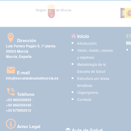
Inicio
Dirección
Mu
Introducción
Luis Fontes Pagán 9, 1ª planta
Visión, misión, valores
30003 Murcia
Murcia, España
y objetivos
Metodología de la
Escuela de Salud
E-mail
info@escueladesaludmurcia.es
Estructura por áreas
temáticas
Organigrama
Teléfono
Contacto
+34 968356655
-
+34 968359348
-
+34 673992510
Aviso Legal
Aula de Salud