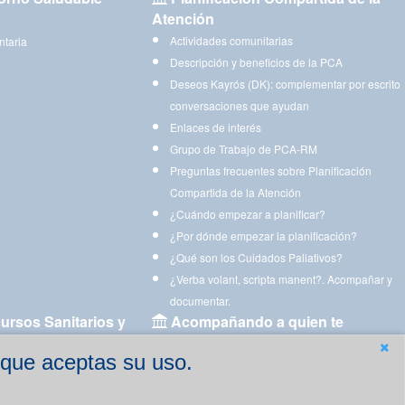
Atención
Actividades comunitarias
ntaria
Descripción y beneficios de la PCA
Deseos Kayrós (DK): complementar por escrito
conversaciones que ayudan
Enlaces de interés
Grupo de Trabajo de PCA-RM
Preguntas frecuentes sobre Planificación
Compartida de la Atención
¿Cuándo empezar a planificar?
¿Por dónde empezar la planificación?
¿Qué son los Cuidados Paliativos?
¿Verba volant, scripta manent?. Acompañar y
documentar.
ursos Sanitarios y
Acompañando a quien te
acompaña
 que aceptas su uso.
Aplicaciones para descargar
Ejercicios estimulación cognitiva para imprimir