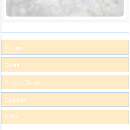
Vídeos
Guías
Cursos, Talleres...
Glosario
APPs