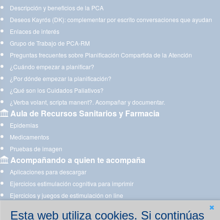
Descripción y beneficios de la PCA
Deseos Kayrós (DK): complementar por escrito conversaciones que ayudan
Enlaces de interés
Grupo de Trabajo de PCA-RM
Preguntas frecuentes sobre Planificación Compartida de la Atención
¿Cuándo empezar a planificar?
¿Por dónde empezar la planificación?
¿Qué son los Cuidados Paliativos?
¿Verba volant, scripta manent?. Acompañar y documentar.
Aula de Recursos Sanitarios y Farmacia
Epidemias
Medicamentos
Pruebas de imagen
Acompañando a quien te acompaña
Aplicaciones para descargar
Ejercicios estimulación cognitiva para imprimir
Ejercicios y juegos de estimulación on line
Esta web utiliza cookies. Si continúas