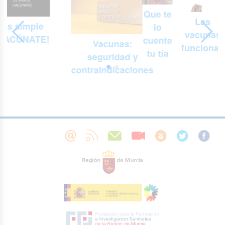
Que te
Las
Es simple
lo
vacunas
¡VACÚNATE!
cuente
Vacunas:
funcionan
tu tía
seguridad y
contraindicaciones