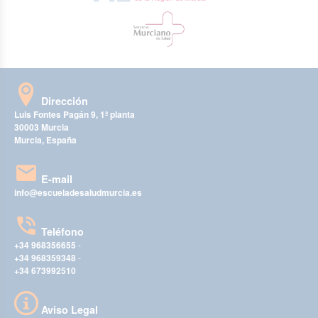
Dirección
Luis Fontes Pagán 9, 1ª planta
30003 Murcia
Murcia, España
E-mail
info@escueladesaludmurcia.es
Teléfono
+34 968356655
-
+34 968359348
-
+34 673992510
Aviso Legal