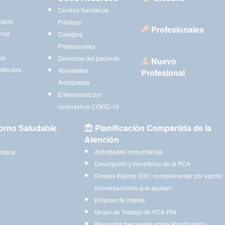
Centros Sanitarios
sobre
Públicos
Profesionales
rnet
Colegios
Profesionales
os
Derechos del paciente
Nuevo
 Móviles
Voluntades
Profesional
Anticipadas
Enfermedad por
coronavirus COVID-19
orno Saludable
Planificación Compartida de la
Atención
Actividades comunitarias
ntaria
Descripción y beneficios de la PCA
Deseos Kayrós (DK): complementar por escrito
conversaciones que ayudan
Enlaces de interés
Grupo de Trabajo de PCA-RM
Preguntas frecuentes sobre Planificación