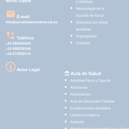
Murcia, España
y objetivos
Metodología de la
Escuela de Salud
E-mail
info@escueladesaludmurcia.es
Estructura por áreas
temáticas
Organigrama
Teléfono
Contacto
+34 968356655
-
+34 968359348
-
+34 673992510
Aviso Legal
Aula de Salud
Actividad Física y Deporte
Adicciones
Alimentación
Aula de Salud para Familias
Envejecimiento saludable
Lactancia materna
Pediatría
Planificación Compartida de la Atenc