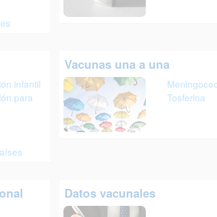
nes
Vacunas una a una
n infantil
Meningoco
ión para
Tosferina
aíses
ional
Datos vacunales