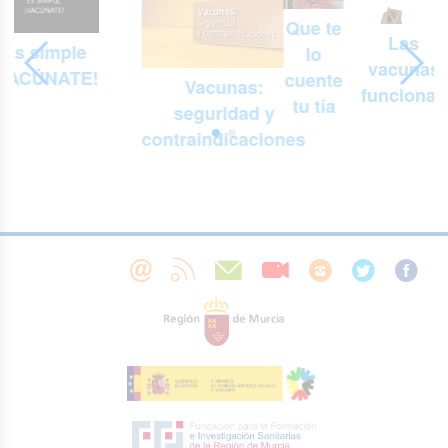
Que te
Las
Es simple
lo
vacunas
¡VACÚNATE!
cuente
Vacunas:
funcionan
tu tía
seguridad y
contraindicaciones