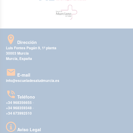
Dirección
Luis Fontes Pagán 9, 1ª planta
30003 Murcia
Murcia, España
E-mail
info@escueladesaludmurcia.es
Teléfono
+34 968356655
-
+34 968359348
-
+34 673992510
Aviso Legal