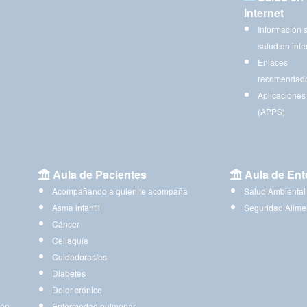
Internet
Información 
salud en inte
Enlaces
recomendad
Aplicaciones
(APPS)
Aula de Pacientes
Aula de Ent
Acompañando a quien te acompaña
Salud Ambiental
Asma infantil
Seguridad Alime
Cáncer
Celiaquía
Cuidadoras/es
Diabetes
Dolor crónico
ión
Enfermedad pulmonar