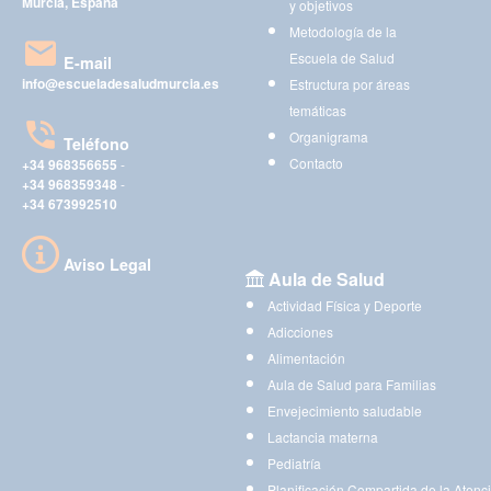
Murcia, España
y objetivos
Metodología de la
Escuela de Salud
E-mail
info@escueladesaludmurcia.es
Estructura por áreas
temáticas
Organigrama
Teléfono
Contacto
+34 968356655
-
+34 968359348
-
+34 673992510
Aviso Legal
Aula de Salud
Actividad Física y Deporte
Adicciones
Alimentación
Aula de Salud para Familias
Envejecimiento saludable
Lactancia materna
Pediatría
Planificación Compartida de la Atenc