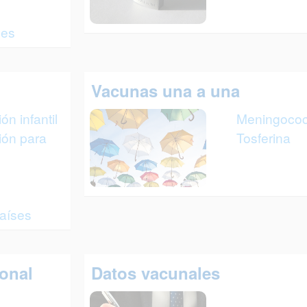
nes
Vacunas una a una
n infantil
Meningoco
ión para
Tosferina
aíses
ional
Datos vacunales