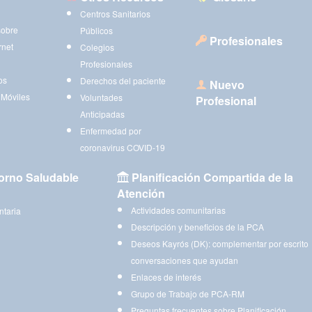
Centros Sanitarios
sobre
Públicos
Profesionales
rnet
Colegios
Profesionales
os
Derechos del paciente
Nuevo
 Móviles
Voluntades
Profesional
Anticipadas
Enfermedad por
coronavirus COVID-19
orno Saludable
Planificación Compartida de la
Atención
Actividades comunitarias
ntaria
Descripción y beneficios de la PCA
Deseos Kayrós (DK): complementar por escrito
conversaciones que ayudan
Enlaces de interés
Grupo de Trabajo de PCA-RM
Preguntas frecuentes sobre Planificación