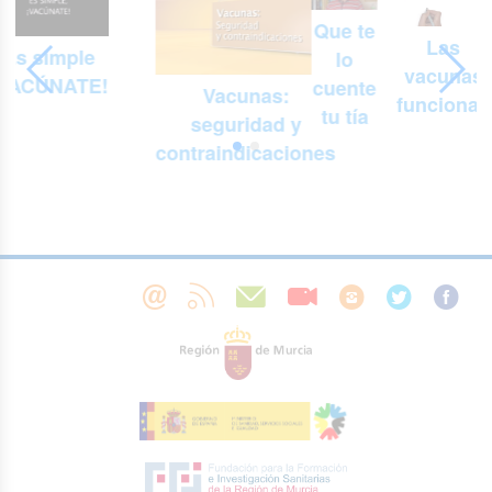
Que te
Las
Es simple
lo
vacunas
¡VACÚNATE!
cuente
Vacunas:
funcionan
tu tía
seguridad y
contraindicaciones