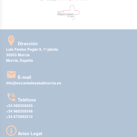
Dirección
Luis Fontes Pagán 9, 1ª planta
30003 Murcia
Murcia, España
E-mail
info@escueladesaludmurcia.es
Teléfono
+34 968356655
-
+34 968359348
-
+34 673992510
Aviso Legal