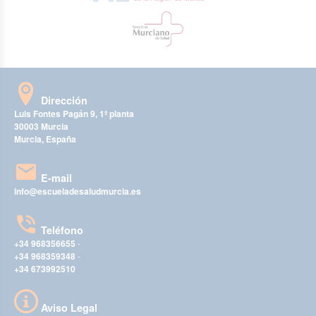
Dirección
Luis Fontes Pagán 9, 1ª planta
30003 Murcia
Murcia, España
E-mail
info@escueladesaludmurcia.es
Teléfono
+34 968356655
-
+34 968359348
-
+34 673992510
Aviso Legal