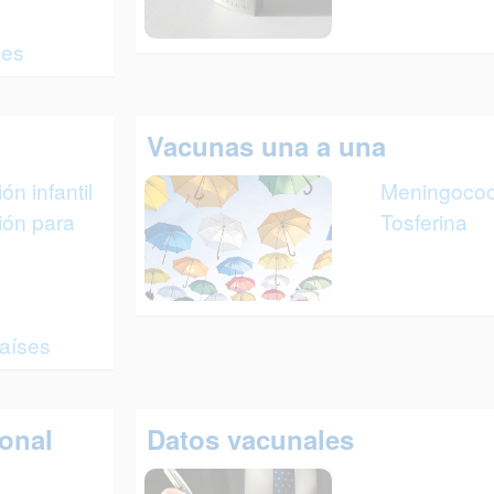
nes
Vacunas una a una
n infantil
Meningoco
ión para
Tosferina
aíses
ional
Datos vacunales