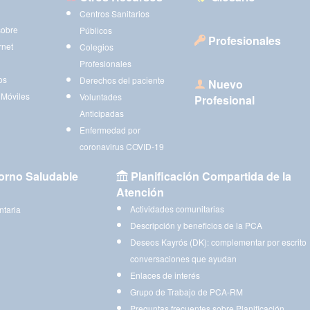
Centros Sanitarios
sobre
Públicos
Profesionales
rnet
Colegios
Profesionales
os
Derechos del paciente
Nuevo
 Móviles
Voluntades
Profesional
Anticipadas
Enfermedad por
coronavirus COVID-19
orno Saludable
Planificación Compartida de la
Atención
Actividades comunitarias
ntaria
Descripción y beneficios de la PCA
Deseos Kayrós (DK): complementar por escrito
conversaciones que ayudan
Enlaces de interés
Grupo de Trabajo de PCA-RM
Preguntas frecuentes sobre Planificación