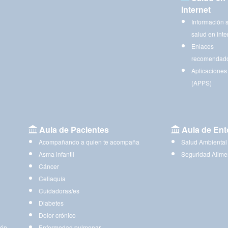
Internet
Información 
salud en inte
Enlaces
recomendad
Aplicaciones
(APPS)
Aula de Pacientes
Aula de Ent
Acompañando a quien te acompaña
Salud Ambiental
Asma infantil
Seguridad Alime
Cáncer
Celiaquía
Cuidadoras/es
Diabetes
Dolor crónico
ión
Enfermedad pulmonar