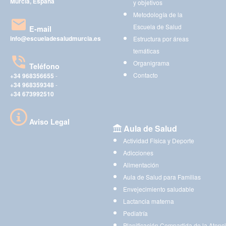
Murcia, España
y objetivos
Metodología de la
Escuela de Salud
E-mail
info@escueladesaludmurcia.es
Estructura por áreas
temáticas
Organigrama
Teléfono
Contacto
+34 968356655
-
+34 968359348
-
+34 673992510
Aviso Legal
Aula de Salud
Actividad Física y Deporte
Adicciones
Alimentación
Aula de Salud para Familias
Envejecimiento saludable
Lactancia materna
Pediatría
Planificación Compartida de la Atenc