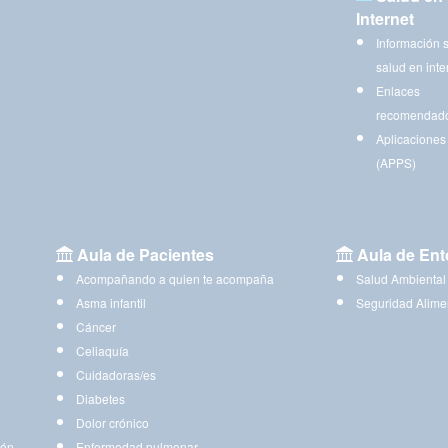
Internet
Información 
salud en inte
Enlaces
recomendad
Aplicaciones
(APPS)
Aula de Pacientes
Aula de Ent
Acompañando a quien te acompaña
Salud Ambiental
Asma infantil
Seguridad Alime
Cáncer
Celiaquía
Cuidadoras/es
Diabetes
Dolor crónico
ión
Enfermedad pulmonar