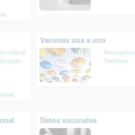
nes
Vacunas una a una
n infantil
Meningoco
ión para
Tosferina
aíses
ional
Datos vacunales