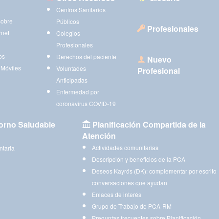
Centros Sanitarios
sobre
Públicos
Profesionales
rnet
Colegios
Profesionales
os
Derechos del paciente
Nuevo
 Móviles
Voluntades
Profesional
Anticipadas
Enfermedad por
coronavirus COVID-19
orno Saludable
Planificación Compartida de la
Atención
Actividades comunitarias
ntaria
Descripción y beneficios de la PCA
Deseos Kayrós (DK): complementar por escrito
conversaciones que ayudan
Enlaces de interés
Grupo de Trabajo de PCA-RM
Preguntas frecuentes sobre Planificación