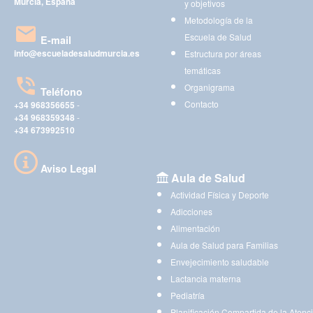
Murcia, España
y objetivos
Metodología de la
Escuela de Salud
E-mail
info@escueladesaludmurcia.es
Estructura por áreas
temáticas
Organigrama
Teléfono
Contacto
+34 968356655
-
+34 968359348
-
+34 673992510
Aviso Legal
Aula de Salud
Actividad Física y Deporte
Adicciones
Alimentación
Aula de Salud para Familias
Envejecimiento saludable
Lactancia materna
Pediatría
Planificación Compartida de la Atenc