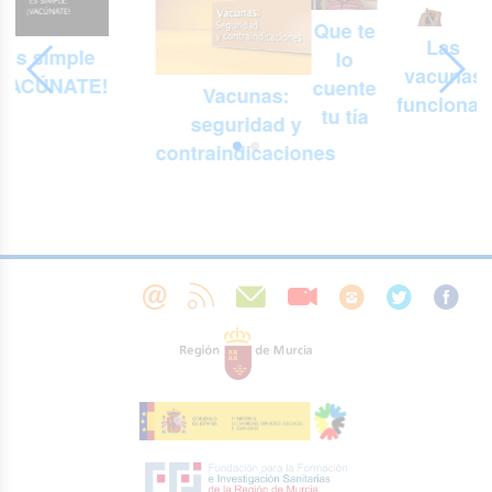
Que te
Las
Es simple
lo
vacunas
¡VACÚNATE!
cuente
Vacunas:
funcionan
tu tía
seguridad y
contraindicaciones