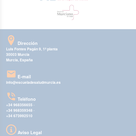
Dirección
Luis Fontes Pagán 9, 1ª planta
30003 Murcia
Murcia, España
E-mail
info@escueladesaludmurcia.es
Teléfono
+34 968356655
-
+34 968359348
-
+34 673992510
Aviso Legal