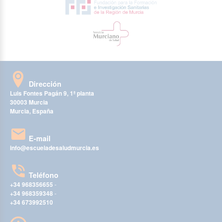
Dirección
Luis Fontes Pagán 9, 1ª planta
30003 Murcia
Murcia, España
E-mail
info@escueladesaludmurcia.es
Teléfono
+34 968356655
-
+34 968359348
-
+34 673992510