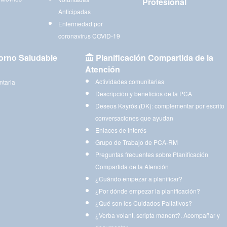
Profesional
Anticipadas
Enfermedad por
coronavirus COVID-19
orno Saludable
Planificación Compartida de la
Atención
Actividades comunitarias
ntaria
Descripción y beneficios de la PCA
Deseos Kayrós (DK): complementar por escrito
conversaciones que ayudan
Enlaces de interés
Grupo de Trabajo de PCA-RM
Preguntas frecuentes sobre Planificación
Compartida de la Atención
¿Cuándo empezar a planificar?
¿Por dónde empezar la planificación?
¿Qué son los Cuidados Paliativos?
¿Verba volant, scripta manent?. Acompañar y