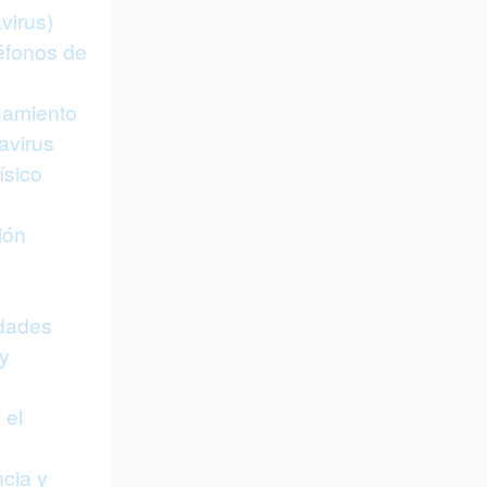
virus)
léfonos de
namiento
avirus
ísico
ión
dades
y
 el
cia y