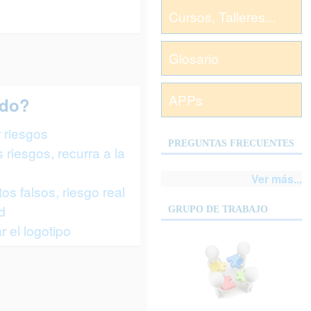
Cursos, Talleres...
Glosario
APPs
ndo?
 riesgos
PREGUNTAS FRECUENTES
riesgos, recurra a la
Ver más...
s falsos, riesgo real
d
GRUPO DE TRABAJO
r el logotipo