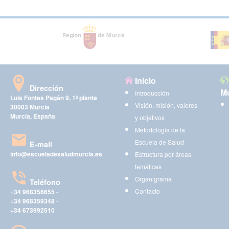
Inicio
Dirección
Mu
Introducción
Luis Fontes Pagán 9, 1ª planta
Visión, misión, valores
30003 Murcia
Murcia, España
y objetivos
Metodología de la
Escuela de Salud
E-mail
info@escueladesaludmurcia.es
Estructura por áreas
temáticas
Organigrama
Teléfono
Contacto
+34 968356655
-
+34 968359348
-
+34 673992510