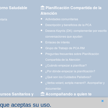
orno Saludable
Planificación Compartida de la
Atención
Actividades comunitarias
ntaria
Descripción y beneficios de la PCA
Deseos Kayrós (DK): complementar por escrito
conversaciones que ayudan
Enlaces de interés
Grupo de Trabajo de PCA-RM
Preguntas frecuentes sobre Planificación
Compartida de la Atención
¿Cuándo empezar a planificar?
¿Por dónde empezar la planificación?
¿Qué son los Cuidados Paliativos?
¿Verba volant, scripta manent?. Acompañar y
documentar.
ursos Sanitarios y
Acompañando a quien te
acompaña
 que aceptas su uso.
Aplicaciones para descargar