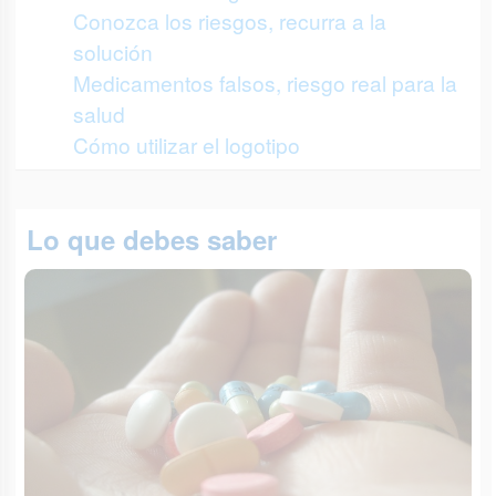
Conozca los riesgos, recurra a la
solución
Medicamentos falsos, riesgo real para la
salud
Cómo utilizar el logotipo
Lo que debes saber