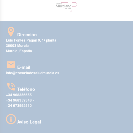
Dirección
Luis Fontes Pagán 9, 1ª planta
30003 Murcia
Murcia, España
E-mail
info@escueladesaludmurcia.es
Teléfono
+34 968356655
-
+34 968359348
-
+34 673992510
Aviso Legal