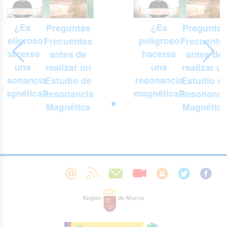
¿Es
¿Es
Preguntas
Preguntas
peligroso
peligroso
Frecuentes
Frecuente
hacerse
hacerse
antes de
antes de
una
una
realizar un
realizar u
resonancia
resonancia
Estudio de
Estudio d
magnética?
magnética?
Resonancia
Resonanci
Magnética
Magnética