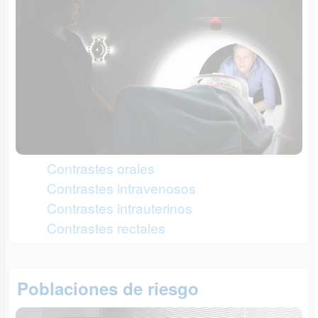
Contrastes orales
Contrastes intravenosos
Contrastes intrauterinos
Contrastes rectales
Poblaciones de riesgo