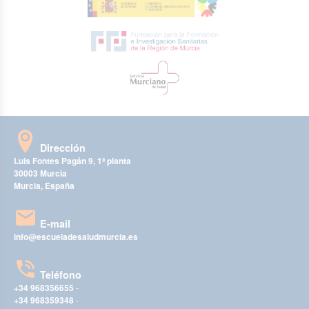
Dirección
Luis Fontes Pagán 9, 1ª planta
30003 Murcia
Murcia, España
E-mail
info@escueladesaludmurcia.es
Teléfono
+34 968356655
-
+34 968359348
-