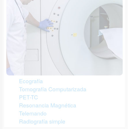
Ecografía
Tomografía Computarizada
PET-TC
Resonancia Magnética
Telemando
Radiografía simple