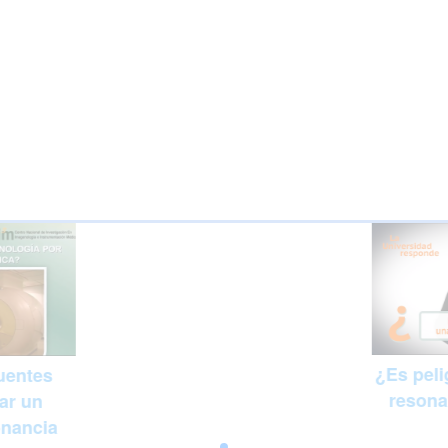
¿Es pel
uentes
resona
zar un
onancia