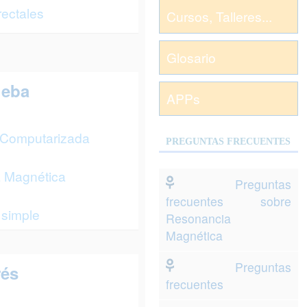
rectales
Cursos, Talleres...
Glosario
ueba
APPs
 Computarizada
PREGUNTAS FRECUENTES
 Magnética
Preguntas
frecuentes sobre
 simple
Resonancia
Magnética
Preguntas
rés
frecuentes