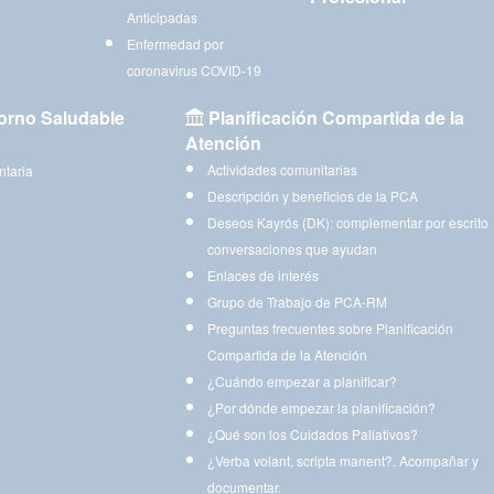
Anticipadas
Enfermedad por
coronavirus COVID-19
orno Saludable
Planificación Compartida de la
Atención
Actividades comunitarias
ntaria
Descripción y beneficios de la PCA
Deseos Kayrós (DK): complementar por escrito
conversaciones que ayudan
Enlaces de interés
Grupo de Trabajo de PCA-RM
Preguntas frecuentes sobre Planificación
Compartida de la Atención
¿Cuándo empezar a planificar?
¿Por dónde empezar la planificación?
¿Qué son los Cuidados Paliativos?
¿Verba volant, scripta manent?. Acompañar y
documentar.