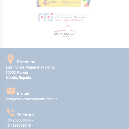
Dirección
Luis Fontes Pagán 9, 1ª planta
30003 Murcia
Murcia, España
E-mail
info@escueladesaludmurcia.es
Teléfono
+34 968356655
-
+34 968359348
-