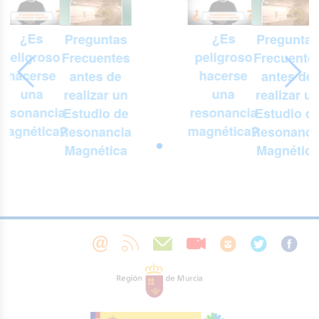
¿Es
¿Es
Preguntas
Preguntas
peligroso
peligroso
Frecuentes
Frecuente
hacerse
hacerse
antes de
antes de
una
una
realizar un
realizar u
resonancia
resonancia
Estudio de
Estudio d
magnética?
magnética?
Resonancia
Resonanci
Magnética
Magnética