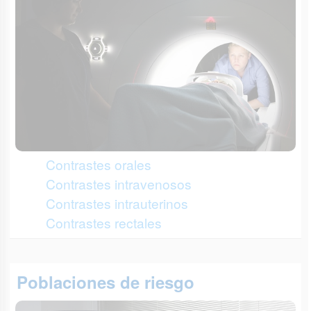
Contrastes orales
Contrastes intravenosos
Contrastes intrauterinos
Contrastes rectales
Poblaciones de riesgo