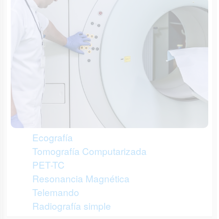
Ecografía
Tomografía Computarizada
PET-TC
Resonancia Magnética
Telemando
Radiografía simple