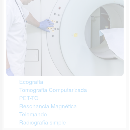
Ecografía
Tomografía Computarizada
PET-TC
Resonancia Magnética
Telemando
Radiografía simple