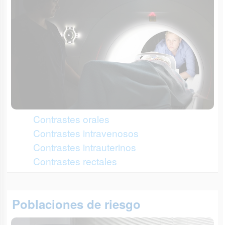
Contrastes orales
Contrastes intravenosos
Contrastes intrauterinos
Contrastes rectales
Poblaciones de riesgo