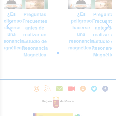
¿Es
¿Es
Preguntas
Preguntas
peligroso
peligroso
Frecuentes
Frecuente
hacerse
hacerse
antes de
antes de
una
una
realizar un
realizar u
resonancia
resonancia
Estudio de
Estudio d
magnética?
magnética?
Resonancia
Resonanci
Magnética
Magnética