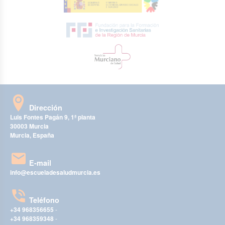
Dirección
Luis Fontes Pagán 9, 1ª planta
30003 Murcia
Murcia, España
E-mail
info@escueladesaludmurcia.es
Teléfono
+34 968356655
-
+34 968359348
-