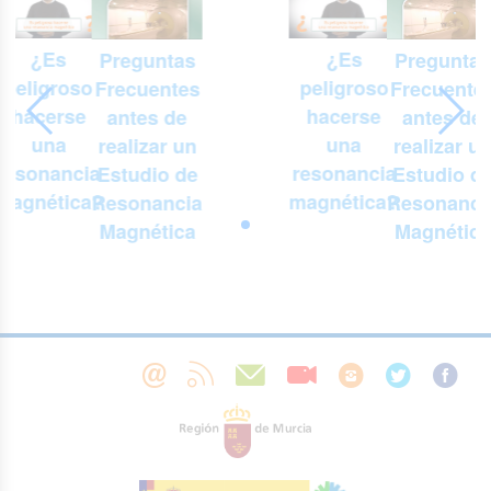
¿Es
¿Es
Preguntas
Preguntas
peligroso
peligroso
Frecuentes
Frecuente
hacerse
hacerse
antes de
antes de
una
una
realizar un
realizar u
resonancia
resonancia
Estudio de
Estudio d
magnética?
magnética?
Resonancia
Resonanci
Magnética
Magnética