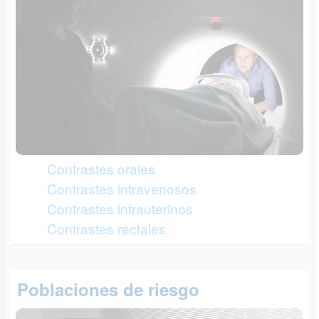
Contrastes orales
Contrastes intravenosos
Contrastes intrauterinos
Contrastes rectales
Poblaciones de riesgo