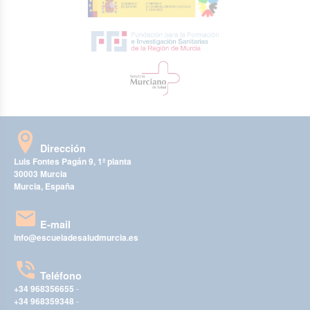
Dirección
Luis Fontes Pagán 9, 1ª planta
30003 Murcia
Murcia, España
E-mail
info@escueladesaludmurcia.es
Teléfono
+34 968356655
-
+34 968359348
-