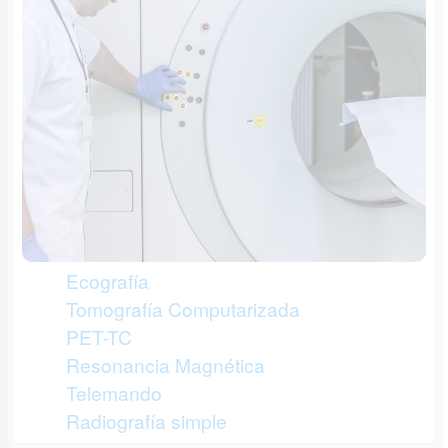
Ecografía
Tomografía Computarizada
PET-TC
Resonancia Magnética
Telemando
Radiografía simple