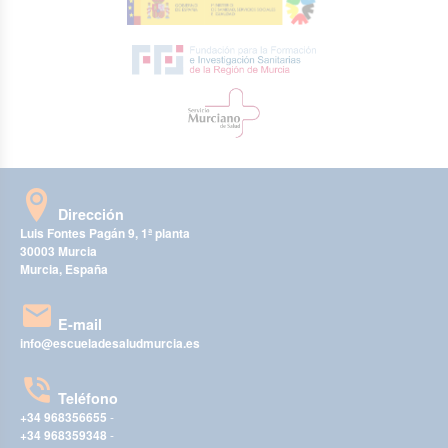
Dirección
Luis Fontes Pagán 9, 1ª planta
30003 Murcia
Murcia, España
E-mail
info@escueladesaludmurcia.es
Teléfono
+34 968356655
-
+34 968359348
-