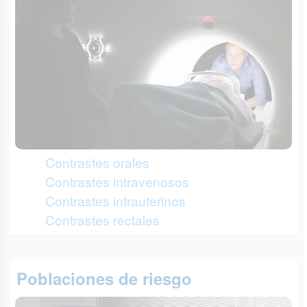
Contrastes orales
Contrastes intravenosos
Contrastes intrauterinos
Contrastes rectales
Poblaciones de riesgo