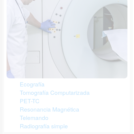
Ecografía
Tomografía Computarizada
PET-TC
Resonancia Magnética
Telemando
Radiografía simple