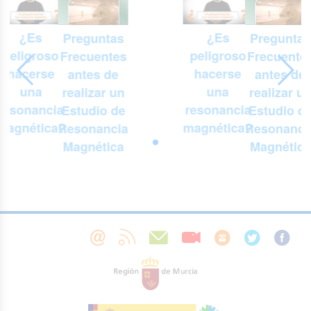
¿Es
¿Es
Preguntas
Preguntas
peligroso
peligroso
Frecuentes
Frecuente
hacerse
hacerse
antes de
antes de
una
una
realizar un
realizar u
resonancia
resonancia
Estudio de
Estudio d
magnética?
magnética?
Resonancia
Resonanci
Magnética
Magnética