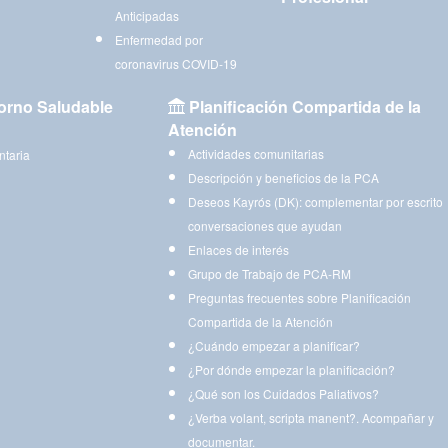
Anticipadas
Enfermedad por
coronavirus COVID-19
orno Saludable
Planificación Compartida de la
Atención
Actividades comunitarias
ntaria
Descripción y beneficios de la PCA
Deseos Kayrós (DK): complementar por escrito
conversaciones que ayudan
Enlaces de interés
Grupo de Trabajo de PCA-RM
Preguntas frecuentes sobre Planificación
Compartida de la Atención
¿Cuándo empezar a planificar?
¿Por dónde empezar la planificación?
¿Qué son los Cuidados Paliativos?
¿Verba volant, scripta manent?. Acompañar y
documentar.