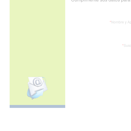
*
Nombre y Ap
*
Susc