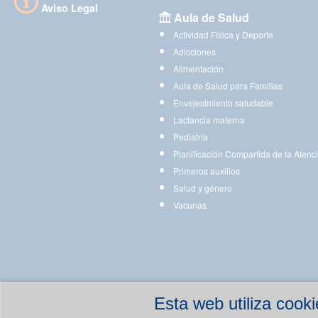
Aviso Legal
Aula de Salud
Actividad Física y Deporte
Adicciones
Alimentación
Aula de Salud para Familias
Envejecimiento saludable
Lactancia materna
Pediatría
Planificación Compartida de la Atenc
Primeros auxilios
Salud y género
Vacunas
Esta web utiliza coo