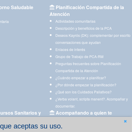
orno Saludable
Planificación Compartida de la
Atención
Actividades comunitarias
ntaria
Descripción y beneficios de la PCA
Deseos Kayrós (DK): complementar por escrito
conversaciones que ayudan
Enlaces de interés
Grupo de Trabajo de PCA-RM
Preguntas frecuentes sobre Planificación
Compartida de la Atención
¿Cuándo empezar a planificar?
¿Por dónde empezar la planificación?
¿Qué son los Cuidados Paliativos?
¿Verba volant, scripta manent?. Acompañar y
documentar.
ursos Sanitarios y
Acompañando a quien te
acompaña
 que aceptas su uso.
Aplicaciones para descargar