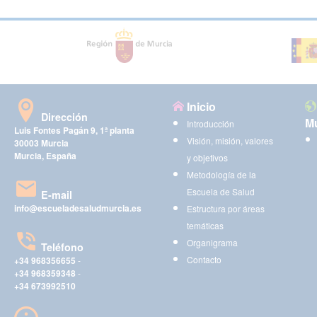
Inicio
Dirección
Mu
Introducción
Luis Fontes Pagán 9, 1ª planta
Visión, misión, valores
30003 Murcia
Murcia, España
y objetivos
Metodología de la
Escuela de Salud
E-mail
info@escueladesaludmurcia.es
Estructura por áreas
temáticas
Organigrama
Teléfono
Contacto
+34 968356655
-
+34 968359348
-
+34 673992510