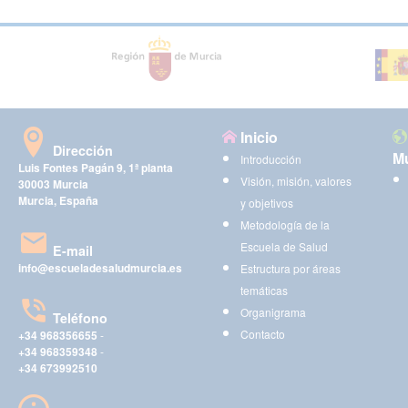
Inicio
Dirección
Mu
Introducción
Luis Fontes Pagán 9, 1ª planta
Visión, misión, valores
30003 Murcia
Murcia, España
y objetivos
Metodología de la
Escuela de Salud
E-mail
info@escueladesaludmurcia.es
Estructura por áreas
temáticas
Organigrama
Teléfono
Contacto
+34 968356655
-
+34 968359348
-
+34 673992510