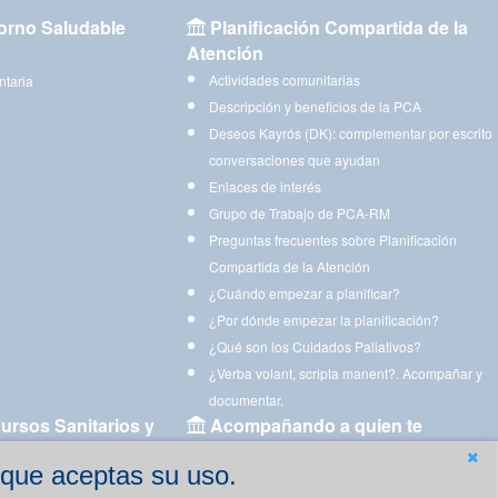
orno Saludable
Planificación Compartida de la
Atención
Actividades comunitarias
ntaria
Descripción y beneficios de la PCA
Deseos Kayrós (DK): complementar por escrito
conversaciones que ayudan
Enlaces de interés
Grupo de Trabajo de PCA-RM
Preguntas frecuentes sobre Planificación
Compartida de la Atención
¿Cuándo empezar a planificar?
¿Por dónde empezar la planificación?
¿Qué son los Cuidados Paliativos?
¿Verba volant, scripta manent?. Acompañar y
documentar.
ursos Sanitarios y
Acompañando a quien te
acompaña
 que aceptas su uso.
Aplicaciones para descargar