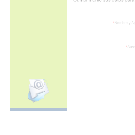
*
Nombre y Ap
*
Susc