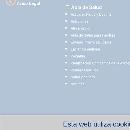
Aviso Legal
Aula de Salud
Actividad Física y Deporte
Adicciones
Alimentación
Aula de Salud para Familias
Envejecimiento saludable
Lactancia materna
Pediatría
Planificación Compartida de la Atenc
Primeros auxilios
Salud y género
Vacunas
Esta web utiliza coo