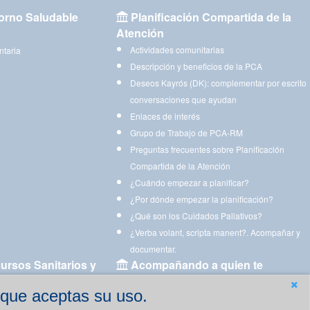
orno Saludable
Planificación Compartida de la
Atención
Actividades comunitarias
ntaria
Descripción y beneficios de la PCA
Deseos Kayrós (DK): complementar por escrito
conversaciones que ayudan
Enlaces de interés
Grupo de Trabajo de PCA-RM
Preguntas frecuentes sobre Planificación
Compartida de la Atención
¿Cuándo empezar a planificar?
¿Por dónde empezar la planificación?
¿Qué son los Cuidados Paliativos?
¿Verba volant, scripta manent?. Acompañar y
documentar.
ursos Sanitarios y
Acompañando a quien te
acompaña
 que aceptas su uso.
Aplicaciones para descargar