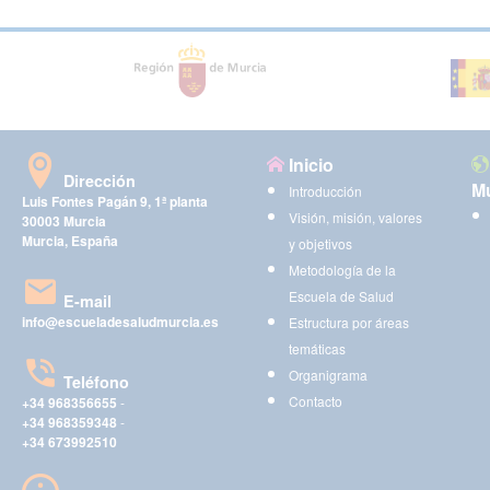
Inicio
Dirección
Mu
Introducción
Luis Fontes Pagán 9, 1ª planta
Visión, misión, valores
30003 Murcia
Murcia, España
y objetivos
Metodología de la
Escuela de Salud
E-mail
info@escueladesaludmurcia.es
Estructura por áreas
temáticas
Organigrama
Teléfono
Contacto
+34 968356655
-
+34 968359348
-
+34 673992510