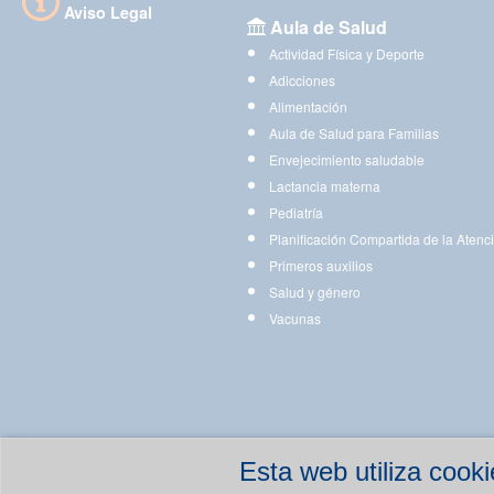
Aviso Legal
Aula de Salud
Actividad Física y Deporte
Adicciones
Alimentación
Aula de Salud para Familias
Envejecimiento saludable
Lactancia materna
Pediatría
Planificación Compartida de la Atenc
Primeros auxilios
Salud y género
Vacunas
Esta web utiliza coo