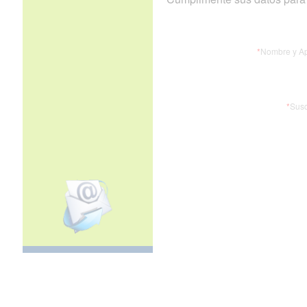
*
Nombre y Ap
*
Susc