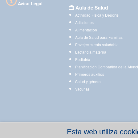
Aviso Legal
Aula de Salud
Actividad Física y Deporte
Adicciones
Alimentación
Aula de Salud para Familias
Envejecimiento saludable
Lactancia materna
Pediatría
Planificación Compartida de la Atenc
Primeros auxilios
Salud y género
Vacunas
Esta web utiliza coo