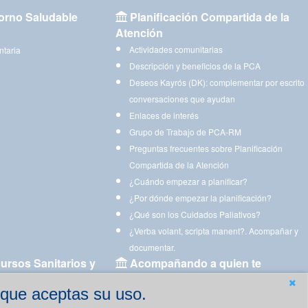
orno Saludable
Planificación Compartida de la
Atención
Actividades comunitarias
ntaria
Descripción y beneficios de la PCA
Deseos Kayrós (DK): complementar por escrito
conversaciones que ayudan
Enlaces de interés
Grupo de Trabajo de PCA-RM
Preguntas frecuentes sobre Planificación
Compartida de la Atención
¿Cuándo empezar a planificar?
¿Por dónde empezar la planificación?
¿Qué son los Cuidados Paliativos?
¿Verba volant, scripta manent?. Acompañar y
documentar.
ursos Sanitarios y
Acompañando a quien te
acompaña
 que aceptas su uso.
Aplicaciones para descargar