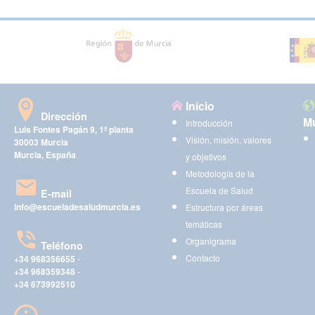
Inicio
Dirección
Mu
Introducción
Luis Fontes Pagán 9, 1ª planta
Visión, misión, valores
30003 Murcia
Murcia, España
y objetivos
Metodología de la
Escuela de Salud
E-mail
info@escueladesaludmurcia.es
Estructura por áreas
temáticas
Organigrama
Teléfono
Contacto
+34 968356655
-
+34 968359348
-
+34 673992510