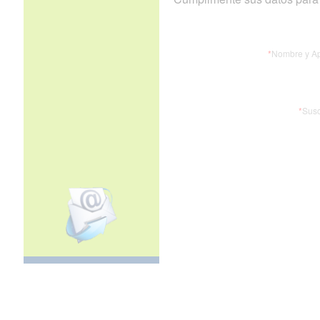
*
Nombre y Ap
*
Susc