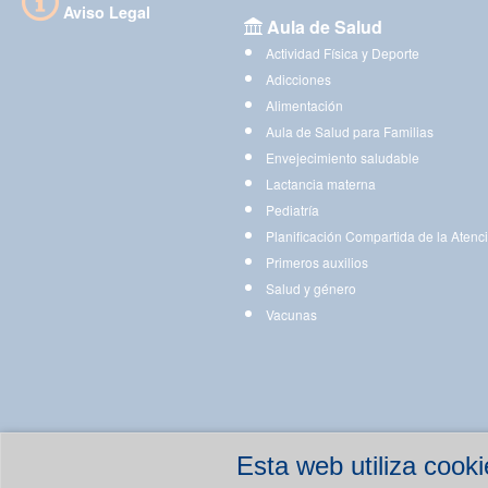
Aviso Legal
Aula de Salud
Actividad Física y Deporte
Adicciones
Alimentación
Aula de Salud para Familias
Envejecimiento saludable
Lactancia materna
Pediatría
Planificación Compartida de la Atenc
Primeros auxilios
Salud y género
Vacunas
Esta web utiliza coo