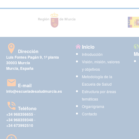
Inicio
Dirección
Mu
Introducción
Luis Fontes Pagán 9, 1ª planta
Visión, misión, valores
30003 Murcia
Murcia, España
y objetivos
Metodología de la
Escuela de Salud
E-mail
info@escueladesaludmurcia.es
Estructura por áreas
temáticas
Organigrama
Teléfono
Contacto
+34 968356655
-
+34 968359348
-
+34 673992510