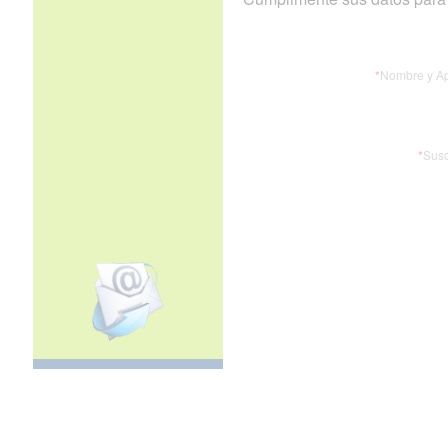
*
Nombre y Ap
*
Susc