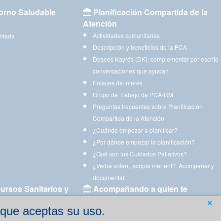
orno Saludable
Planificación Compartida de la
Atención
Actividades comunitarias
ntaria
Descripción y beneficios de la PCA
Deseos Kayrós (DK): complementar por escrito
conversaciones que ayudan
Enlaces de interés
Grupo de Trabajo de PCA-RM
Preguntas frecuentes sobre Planificación
Compartida de la Atención
¿Cuándo empezar a planificar?
¿Por dónde empezar la planificación?
¿Qué son los Cuidados Paliativos?
¿Verba volant, scripta manent?. Acompañar y
documentar.
ursos Sanitarios y
Acompañando a quien te
acompaña
 que aceptas su uso.
Aplicaciones para descargar