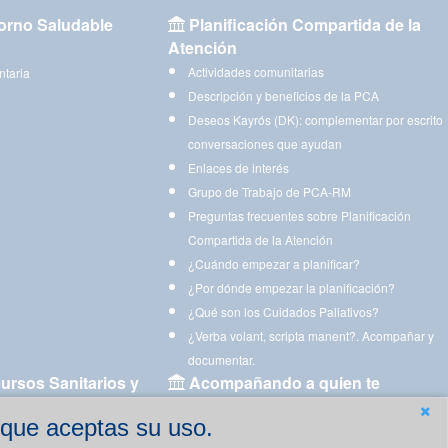
orno Saludable
Planificación Compartida de la
Atención
Actividades comunitarias
ntaria
Descripción y beneficios de la PCA
Deseos Kayrós (DK): complementar por escrito
conversaciones que ayudan
Enlaces de interés
Grupo de Trabajo de PCA-RM
Preguntas frecuentes sobre Planificación
Compartida de la Atención
¿Cuándo empezar a planificar?
¿Por dónde empezar la planificación?
¿Qué son los Cuidados Paliativos?
¿Verba volant, scripta manent?. Acompañar y
documentar.
ursos Sanitarios y
Acompañando a quien te
acompaña
 que aceptas su uso.
Aplicaciones para descargar