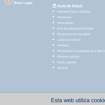
Aviso Legal
Aula de Salud
Actividad Física y Deporte
Adicciones
Alimentación
Aula de Salud para Familias
Envejecimiento saludable
Lactancia materna
Pediatría
Planificación Compartida de la Atenc
Primeros auxilios
Salud y género
Vacunas
Esta web utiliza coo