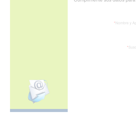
*
Nombre y Ap
*
Susc