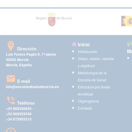
Inicio
Dirección
Mu
Introducción
Luis Fontes Pagán 9, 1ª planta
Visión, misión, valores
30003 Murcia
Murcia, España
y objetivos
Metodología de la
Escuela de Salud
E-mail
info@escueladesaludmurcia.es
Estructura por áreas
temáticas
Organigrama
Teléfono
Contacto
+34 968356655
-
+34 968359348
-
+34 673992510