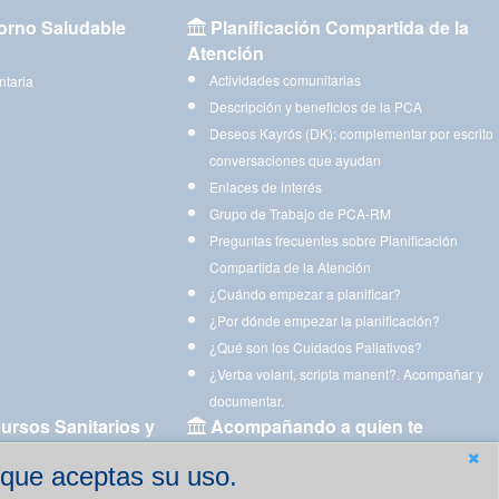
orno Saludable
Planificación Compartida de la
Atención
Actividades comunitarias
ntaria
Descripción y beneficios de la PCA
Deseos Kayrós (DK): complementar por escrito
conversaciones que ayudan
Enlaces de interés
Grupo de Trabajo de PCA-RM
Preguntas frecuentes sobre Planificación
Compartida de la Atención
¿Cuándo empezar a planificar?
¿Por dónde empezar la planificación?
¿Qué son los Cuidados Paliativos?
¿Verba volant, scripta manent?. Acompañar y
documentar.
ursos Sanitarios y
Acompañando a quien te
acompaña
 que aceptas su uso.
Aplicaciones para descargar