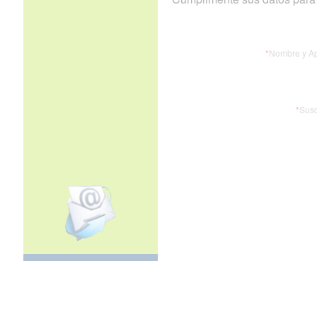
*
Nombre y Ap
*
Susc