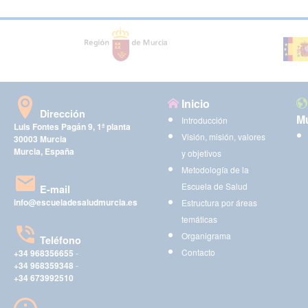
Inicio
Dirección
Mu
Introducción
Luis Fontes Pagán 9, 1ª planta
Visión, misión, valores
30003 Murcia
Murcia, España
y objetivos
Metodología de la
Escuela de Salud
E-mail
info@escueladesaludmurcia.es
Estructura por áreas
temáticas
Organigrama
Teléfono
Contacto
+34 968356655
-
+34 968359348
-
+34 673992510