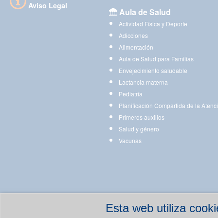
Aviso Legal
Aula de Salud
Actividad Física y Deporte
Adicciones
Alimentación
Aula de Salud para Familias
Envejecimiento saludable
Lactancia materna
Pediatría
Planificación Compartida de la Atenc
Primeros auxilios
Salud y género
Vacunas
Esta web utiliza coo