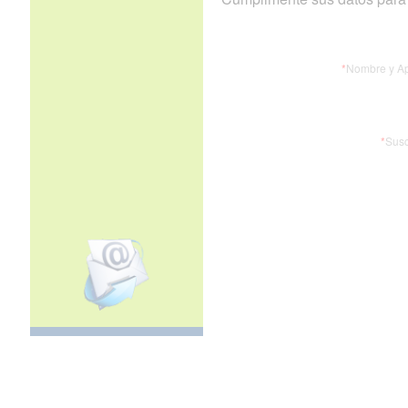
*
Nombre y Ap
*
Susc