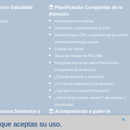
orno Saludable
Planificación Compartida de la
Atención
Actividades comunitarias
ntaria
Descripción y beneficios de la PCA
Deseos Kayrós (DK): complementar por escrito
conversaciones que ayudan
Enlaces de interés
Grupo de Trabajo de PCA-RM
Preguntas frecuentes sobre Planificación
Compartida de la Atención
¿Cuándo empezar a planificar?
¿Por dónde empezar la planificación?
¿Qué son los Cuidados Paliativos?
¿Verba volant, scripta manent?. Acompañar y
documentar.
ursos Sanitarios y
Acompañando a quien te
acompaña
 que aceptas su uso.
Aplicaciones para descargar