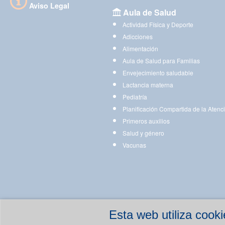
Aviso Legal
Aula de Salud
Actividad Física y Deporte
Adicciones
Alimentación
Aula de Salud para Familias
Envejecimiento saludable
Lactancia materna
Pediatría
Planificación Compartida de la Atenc
Primeros auxilios
Salud y género
Vacunas
Esta web utiliza coo