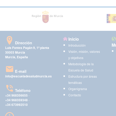
Inicio
Dirección
Mu
Introducción
Luis Fontes Pagán 9, 1ª planta
Visión, misión, valores
30003 Murcia
Murcia, España
y objetivos
Metodología de la
Escuela de Salud
E-mail
info@escueladesaludmurcia.es
Estructura por áreas
temáticas
Organigrama
Teléfono
Contacto
+34 968356655
-
+34 968359348
-
+34 673992510