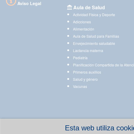
Aviso Legal
Aula de Salud
Actividad Física y Deporte
Adicciones
Alimentación
Aula de Salud para Familias
Envejecimiento saludable
Lactancia materna
Pediatría
Planificación Compartida de la Atenc
Primeros auxilios
Salud y género
Vacunas
Esta web utiliza coo