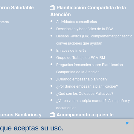
orno Saludable
Planificación Compartida de la
Atención
Actividades comunitarias
ntaria
Descripción y beneficios de la PCA
Deseos Kayrós (DK): complementar por escrito
conversaciones que ayudan
Enlaces de interés
Grupo de Trabajo de PCA-RM
Preguntas frecuentes sobre Planificación
Compartida de la Atención
¿Cuándo empezar a planificar?
¿Por dónde empezar la planificación?
¿Qué son los Cuidados Paliativos?
¿Verba volant, scripta manent?. Acompañar y
documentar.
ursos Sanitarios y
Acompañando a quien te
acompaña
 que aceptas su uso.
Aplicaciones para descargar