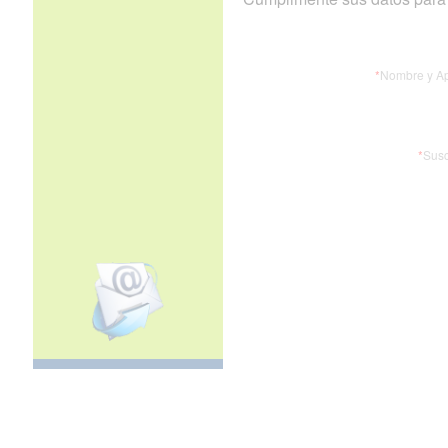
*
Nombre y Ap
*
Susc