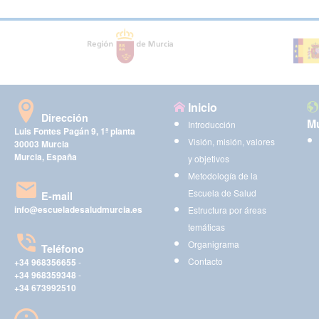
Inicio
Dirección
Mu
Introducción
Luis Fontes Pagán 9, 1ª planta
Visión, misión, valores
30003 Murcia
Murcia, España
y objetivos
Metodología de la
Escuela de Salud
E-mail
info@escueladesaludmurcia.es
Estructura por áreas
temáticas
Organigrama
Teléfono
Contacto
+34 968356655
-
+34 968359348
-
+34 673992510