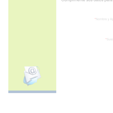
*
Nombre y Ap
*
Susc