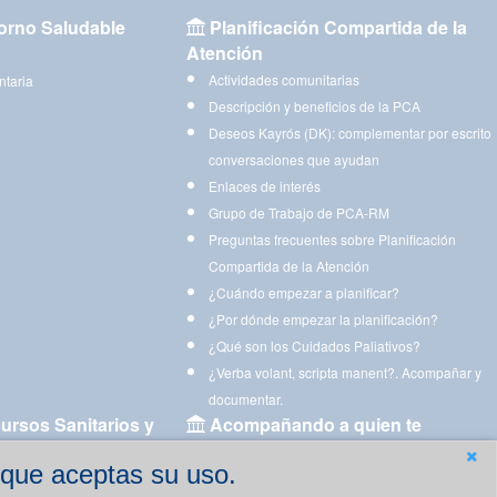
orno Saludable
Planificación Compartida de la
Atención
Actividades comunitarias
ntaria
Descripción y beneficios de la PCA
Deseos Kayrós (DK): complementar por escrito
conversaciones que ayudan
Enlaces de interés
Grupo de Trabajo de PCA-RM
Preguntas frecuentes sobre Planificación
Compartida de la Atención
¿Cuándo empezar a planificar?
¿Por dónde empezar la planificación?
¿Qué son los Cuidados Paliativos?
¿Verba volant, scripta manent?. Acompañar y
documentar.
ursos Sanitarios y
Acompañando a quien te
acompaña
 que aceptas su uso.
Aplicaciones para descargar