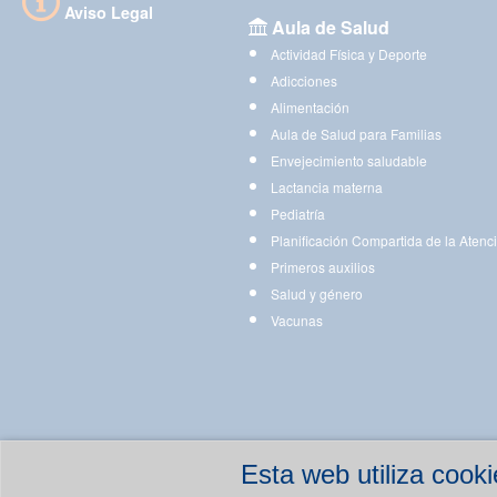
Aviso Legal
Aula de Salud
Actividad Física y Deporte
Adicciones
Alimentación
Aula de Salud para Familias
Envejecimiento saludable
Lactancia materna
Pediatría
Planificación Compartida de la Atenc
Primeros auxilios
Salud y género
Vacunas
Esta web utiliza coo