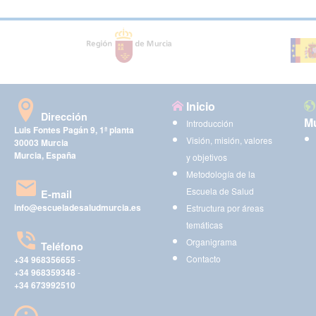
Inicio
Dirección
Mu
Introducción
Luis Fontes Pagán 9, 1ª planta
Visión, misión, valores
30003 Murcia
Murcia, España
y objetivos
Metodología de la
Escuela de Salud
E-mail
info@escueladesaludmurcia.es
Estructura por áreas
temáticas
Organigrama
Teléfono
Contacto
+34 968356655
-
+34 968359348
-
+34 673992510