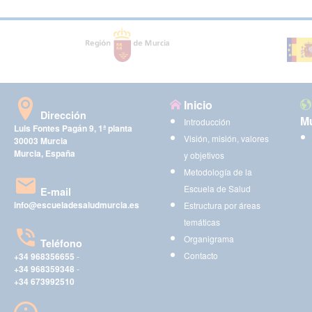
Inicio
Dirección
Mu
Introducción
Luis Fontes Pagán 9, 1ª planta
Visión, misión, valores
30003 Murcia
Murcia, España
y objetivos
Metodología de la
Escuela de Salud
E-mail
info@escueladesaludmurcia.es
Estructura por áreas
temáticas
Organigrama
Teléfono
Contacto
+34 968356655
-
+34 968359348
-
+34 673992510