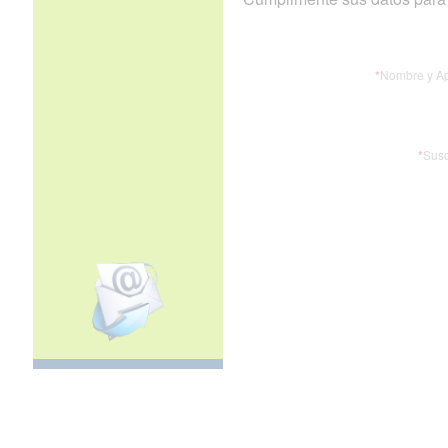
*
Nombre y Ap
*
Susc