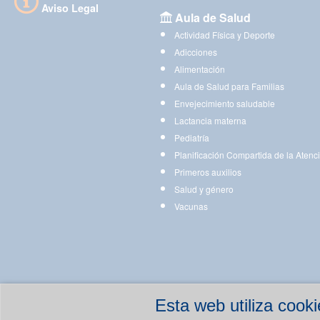
Aviso Legal
Aula de Salud
Actividad Física y Deporte
Adicciones
Alimentación
Aula de Salud para Familias
Envejecimiento saludable
Lactancia materna
Pediatría
Planificación Compartida de la Atenc
Primeros auxilios
Salud y género
Vacunas
Esta web utiliza coo