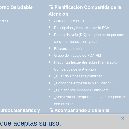
orno Saludable
Planificación Compartida de la
Atención
Actividades comunitarias
ntaria
Descripción y beneficios de la PCA
Deseos Kayrós (DK): complementar por escrito
conversaciones que ayudan
Enlaces de interés
Grupo de Trabajo de PCA-RM
Preguntas frecuentes sobre Planificación
Compartida de la Atención
¿Cuándo empezar a planificar?
¿Por dónde empezar la planificación?
¿Qué son los Cuidados Paliativos?
¿Verba volant, scripta manent?. Acompañar y
documentar.
ursos Sanitarios y
Acompañando a quien te
acompaña
 que aceptas su uso.
Aplicaciones para descargar