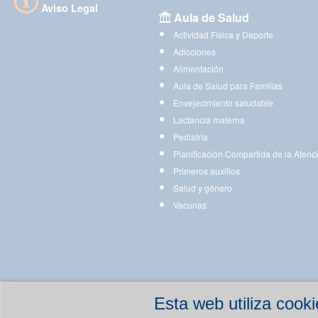
Aviso Legal
Aula de Salud
Actividad Física y Deporte
Adicciones
Alimentación
Aula de Salud para Familias
Envejecimiento saludable
Lactancia materna
Pediatría
Planificación Compartida de la Atenc
Primeros auxilios
Salud y género
Vacunas
Esta web utiliza coo