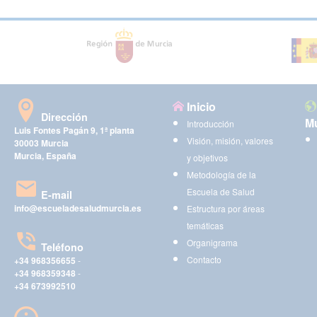
Inicio
Dirección
Mu
Introducción
Luis Fontes Pagán 9, 1ª planta
Visión, misión, valores
30003 Murcia
Murcia, España
y objetivos
Metodología de la
Escuela de Salud
E-mail
info@escueladesaludmurcia.es
Estructura por áreas
temáticas
Organigrama
Teléfono
Contacto
+34 968356655
-
+34 968359348
-
+34 673992510