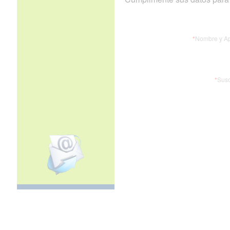
*
Nombre y Ap
*
Susc