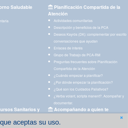
orno Saludable
Planificación Compartida de la
Atención
Actividades comunitarias
ntaria
Descripción y beneficios de la PCA
Deseos Kayrós (DK): complementar por escrito
conversaciones que ayudan
Enlaces de interés
Grupo de Trabajo de PCA-RM
Preguntas frecuentes sobre Planificación
Compartida de la Atención
¿Cuándo empezar a planificar?
¿Por dónde empezar la planificación?
¿Qué son los Cuidados Paliativos?
¿Verba volant, scripta manent?. Acompañar y
documentar.
ursos Sanitarios y
Acompañando a quien te
acompaña
 que aceptas su uso.
Aplicaciones para descargar