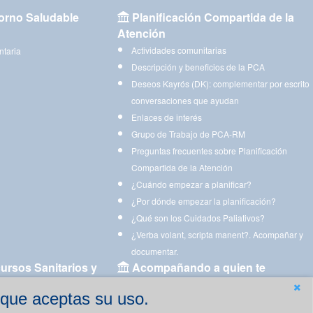
orno Saludable
Planificación Compartida de la
Atención
Actividades comunitarias
ntaria
Descripción y beneficios de la PCA
Deseos Kayrós (DK): complementar por escrito
conversaciones que ayudan
Enlaces de interés
Grupo de Trabajo de PCA-RM
Preguntas frecuentes sobre Planificación
Compartida de la Atención
¿Cuándo empezar a planificar?
¿Por dónde empezar la planificación?
¿Qué son los Cuidados Paliativos?
¿Verba volant, scripta manent?. Acompañar y
documentar.
ursos Sanitarios y
Acompañando a quien te
acompaña
 que aceptas su uso.
Aplicaciones para descargar