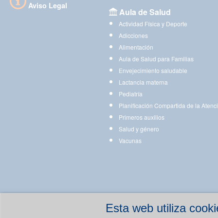
Aviso Legal
Aula de Salud
Actividad Física y Deporte
Adicciones
Alimentación
Aula de Salud para Familias
Envejecimiento saludable
Lactancia materna
Pediatría
Planificación Compartida de la Atenc
Primeros auxilios
Salud y género
Vacunas
Esta web utiliza coo