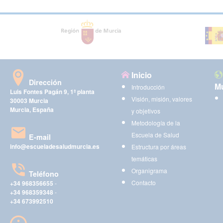
Inicio
Dirección
Mu
Introducción
Luis Fontes Pagán 9, 1ª planta
Visión, misión, valores
30003 Murcia
Murcia, España
y objetivos
Metodología de la
Escuela de Salud
E-mail
info@escueladesaludmurcia.es
Estructura por áreas
temáticas
Organigrama
Teléfono
Contacto
+34 968356655
-
+34 968359348
-
+34 673992510