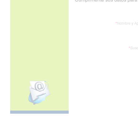
*
Nombre y Ap
*
Susc