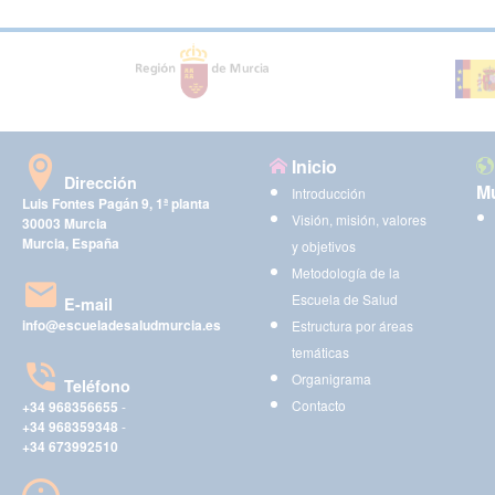
Inicio
Dirección
Mu
Introducción
Luis Fontes Pagán 9, 1ª planta
Visión, misión, valores
30003 Murcia
Murcia, España
y objetivos
Metodología de la
Escuela de Salud
E-mail
info@escueladesaludmurcia.es
Estructura por áreas
temáticas
Organigrama
Teléfono
Contacto
+34 968356655
-
+34 968359348
-
+34 673992510