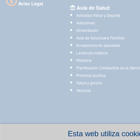
Aviso Legal
Aula de Salud
Actividad Física y Deporte
Adicciones
Alimentación
Aula de Salud para Familias
Envejecimiento saludable
Lactancia materna
Pediatría
Planificación Compartida de la Atenc
Primeros auxilios
Salud y género
Vacunas
Esta web utiliza coo