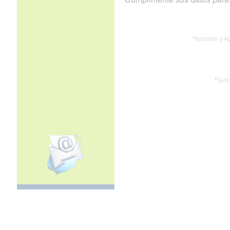
*
Nombre y Ap
*
Susc