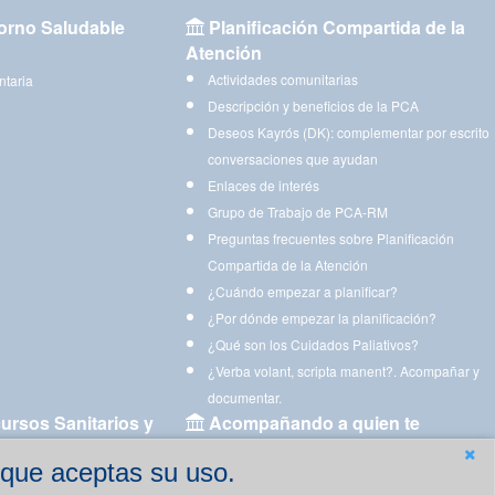
orno Saludable
Planificación Compartida de la
Atención
Actividades comunitarias
ntaria
Descripción y beneficios de la PCA
Deseos Kayrós (DK): complementar por escrito
conversaciones que ayudan
Enlaces de interés
Grupo de Trabajo de PCA-RM
Preguntas frecuentes sobre Planificación
Compartida de la Atención
¿Cuándo empezar a planificar?
¿Por dónde empezar la planificación?
¿Qué son los Cuidados Paliativos?
¿Verba volant, scripta manent?. Acompañar y
documentar.
ursos Sanitarios y
Acompañando a quien te
acompaña
 que aceptas su uso.
Aplicaciones para descargar