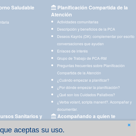
orno Saludable
Planificación Compartida de la
Atención
Actividades comunitarias
ntaria
Descripción y beneficios de la PCA
Deseos Kayrós (DK): complementar por escrito
conversaciones que ayudan
Enlaces de interés
Grupo de Trabajo de PCA-RM
Preguntas frecuentes sobre Planificación
Compartida de la Atención
¿Cuándo empezar a planificar?
¿Por dónde empezar la planificación?
¿Qué son los Cuidados Paliativos?
¿Verba volant, scripta manent?. Acompañar y
documentar.
ursos Sanitarios y
Acompañando a quien te
acompaña
 que aceptas su uso.
Aplicaciones para descargar