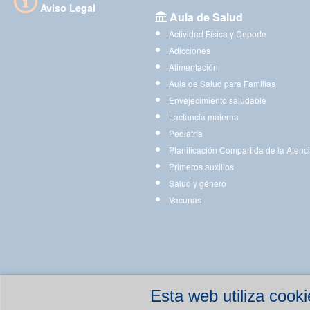
Aviso Legal
Aula de Salud
Actividad Física y Deporte
Adicciones
Alimentación
Aula de Salud para Familias
Envejecimiento saludable
Lactancia materna
Pediatría
Planificación Compartida de la Atenc
Primeros auxilios
Salud y género
Vacunas
Esta web utiliza coo