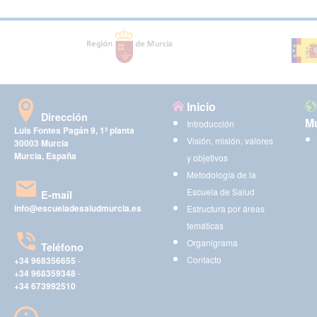
Inicio
Dirección
Mu
Introducción
Luis Fontes Pagán 9, 1ª planta
Visión, misión, valores
30003 Murcia
Murcia, España
y objetivos
Metodología de la
Escuela de Salud
E-mail
info@escueladesaludmurcia.es
Estructura por áreas
temáticas
Organigrama
Teléfono
Contacto
+34 968356655
-
+34 968359348
-
+34 673992510