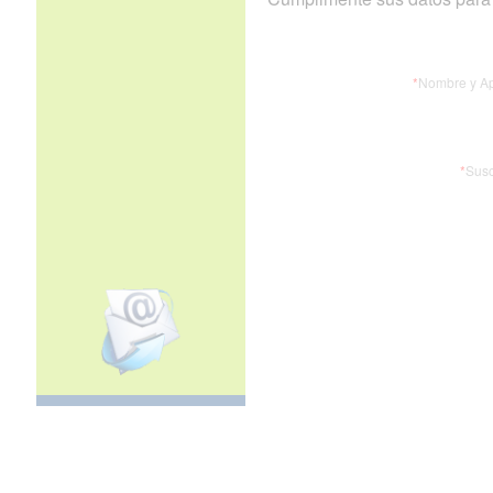
*
Nombre y Ap
*
Susc