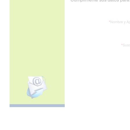
*
Nombre y Ap
*
Susc