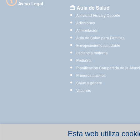
Aviso Legal
Aula de Salud
Actividad Física y Deporte
Adicciones
Alimentación
Aula de Salud para Familias
Envejecimiento saludable
Lactancia materna
Pediatría
Planificación Compartida de la Atenc
Primeros auxilios
Salud y género
Vacunas
Esta web utiliza coo