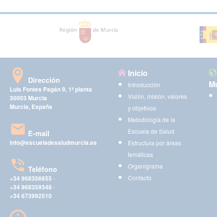
Inicio
Dirección
Mu
Introducción
Luis Fontes Pagán 9, 1ª planta
Visión, misión, valores
30003 Murcia
Murcia, España
y objetivos
Metodología de la
Escuela de Salud
E-mail
info@escueladesaludmurcia.es
Estructura por áreas
temáticas
Organigrama
Teléfono
Contacto
+34 968356655
-
+34 968359348
-
+34 673992510