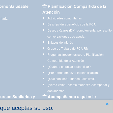
orno Saludable
Planificación Compartida de la
Atención
Actividades comunitarias
ntaria
Descripción y beneficios de la PCA
Deseos Kayrós (DK): complementar por escrito
conversaciones que ayudan
Enlaces de interés
Grupo de Trabajo de PCA-RM
Preguntas frecuentes sobre Planificación
Compartida de la Atención
¿Cuándo empezar a planificar?
¿Por dónde empezar la planificación?
¿Qué son los Cuidados Paliativos?
¿Verba volant, scripta manent?. Acompañar y
documentar.
ursos Sanitarios y
Acompañando a quien te
acompaña
 que aceptas su uso.
Aplicaciones para descargar