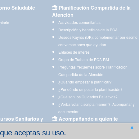
orno Saludable
Planificación Compartida de la
Atención
Actividades comunitarias
ntaria
Descripción y beneficios de la PCA
Deseos Kayrós (DK): complementar por escrito
conversaciones que ayudan
Enlaces de interés
Grupo de Trabajo de PCA-RM
Preguntas frecuentes sobre Planificación
Compartida de la Atención
¿Cuándo empezar a planificar?
¿Por dónde empezar la planificación?
¿Qué son los Cuidados Paliativos?
¿Verba volant, scripta manent?. Acompañar y
documentar.
ursos Sanitarios y
Acompañando a quien te
acompaña
 que aceptas su uso.
Aplicaciones para descargar