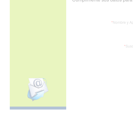
*
Nombre y Ap
*
Susc