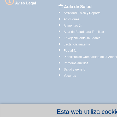
Aviso Legal
Aula de Salud
Actividad Física y Deporte
Adicciones
Alimentación
Aula de Salud para Familias
Envejecimiento saludable
Lactancia materna
Pediatría
Planificación Compartida de la Atenc
Primeros auxilios
Salud y género
Vacunas
Esta web utiliza coo