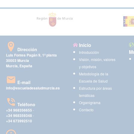
Inicio
Dirección
Mu
Introducción
Luis Fontes Pagán 9, 1ª planta
Visión, misión, valores
30003 Murcia
Murcia, España
y objetivos
Metodología de la
Escuela de Salud
E-mail
info@escueladesaludmurcia.es
Estructura por áreas
temáticas
Organigrama
Teléfono
Contacto
+34 968356655
-
+34 968359348
-
+34 673992510