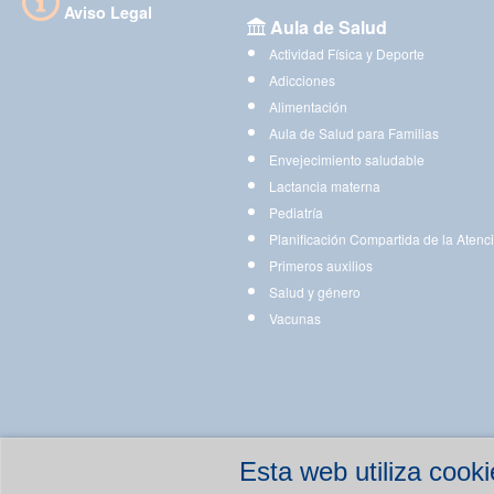
Aviso Legal
Aula de Salud
Actividad Física y Deporte
Adicciones
Alimentación
Aula de Salud para Familias
Envejecimiento saludable
Lactancia materna
Pediatría
Planificación Compartida de la Atenc
Primeros auxilios
Salud y género
Vacunas
Esta web utiliza coo