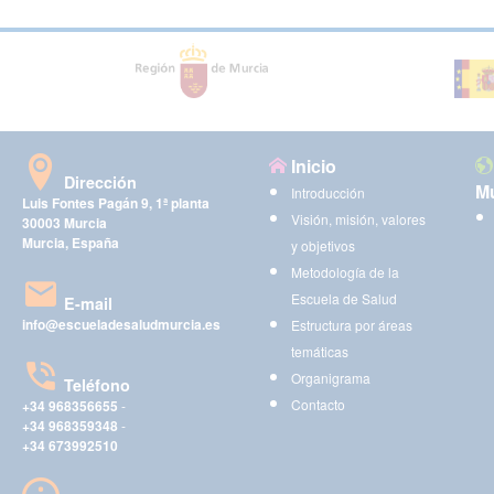
Inicio
Dirección
Mu
Introducción
Luis Fontes Pagán 9, 1ª planta
Visión, misión, valores
30003 Murcia
Murcia, España
y objetivos
Metodología de la
Escuela de Salud
E-mail
info@escueladesaludmurcia.es
Estructura por áreas
temáticas
Organigrama
Teléfono
Contacto
+34 968356655
-
+34 968359348
-
+34 673992510