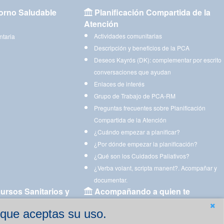
orno Saludable
Planificación Compartida de la
Atención
Actividades comunitarias
ntaria
Descripción y beneficios de la PCA
Deseos Kayrós (DK): complementar por escrito
conversaciones que ayudan
Enlaces de interés
Grupo de Trabajo de PCA-RM
Preguntas frecuentes sobre Planificación
Compartida de la Atención
¿Cuándo empezar a planificar?
¿Por dónde empezar la planificación?
¿Qué son los Cuidados Paliativos?
¿Verba volant, scripta manent?. Acompañar y
documentar.
ursos Sanitarios y
Acompañando a quien te
acompaña
 que aceptas su uso.
Aplicaciones para descargar