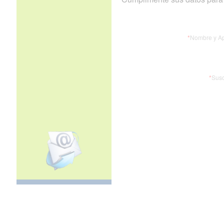
*
Nombre y Ap
*
Susc