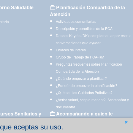
orno Saludable
Planificación Compartida de la
Atención
Actividades comunitarias
ntaria
Descripción y beneficios de la PCA
Deseos Kayrós (DK): complementar por escrito
conversaciones que ayudan
Enlaces de interés
Grupo de Trabajo de PCA-RM
Preguntas frecuentes sobre Planificación
Compartida de la Atención
¿Cuándo empezar a planificar?
¿Por dónde empezar la planificación?
¿Qué son los Cuidados Paliativos?
¿Verba volant, scripta manent?. Acompañar y
documentar.
ursos Sanitarios y
Acompañando a quien te
acompaña
 que aceptas su uso.
Aplicaciones para descargar