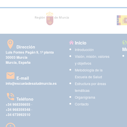
Inicio
Dirección
Mu
Introducción
Luis Fontes Pagán 9, 1ª planta
Visión, misión, valores
30003 Murcia
Murcia, España
y objetivos
Metodología de la
Escuela de Salud
E-mail
info@escueladesaludmurcia.es
Estructura por áreas
temáticas
Organigrama
Teléfono
Contacto
+34 968356655
-
+34 968359348
-
+34 673992510