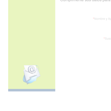
*
Nombre y Ap
*
Susc