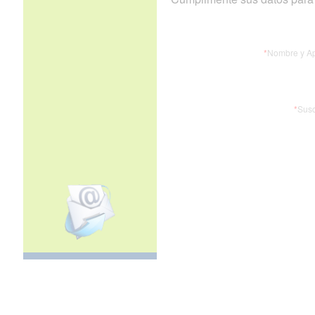
*
Nombre y Ap
*
Susc