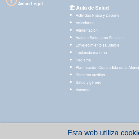
Aviso Legal
Aula de Salud
Actividad Física y Deporte
Adicciones
Alimentación
Aula de Salud para Familias
Envejecimiento saludable
Lactancia materna
Pediatría
Planificación Compartida de la Atenc
Primeros auxilios
Salud y género
Vacunas
Esta web utiliza coo