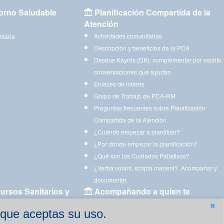
orno Saludable
Planificación Compartida de la
Atención
Actividades comunitarias
ntaria
Descripción y beneficios de la PCA
Deseos Kayrós (DK): complementar por escrito
conversaciones que ayudan
Enlaces de interés
Grupo de Trabajo de PCA-RM
Preguntas frecuentes sobre Planificación
Compartida de la Atención
¿Cuándo empezar a planificar?
¿Por dónde empezar la planificación?
¿Qué son los Cuidados Paliativos?
¿Verba volant, scripta manent?. Acompañar y
documentar.
ursos Sanitarios y
Acompañando a quien te
acompaña
 que aceptas su uso.
Aplicaciones para descargar