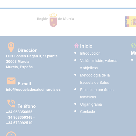
Inicio
Dirección
Mu
Introducción
Luis Fontes Pagán 9, 1ª planta
Visión, misión, valores
30003 Murcia
Murcia, España
y objetivos
Metodología de la
Escuela de Salud
E-mail
info@escueladesaludmurcia.es
Estructura por áreas
temáticas
Organigrama
Teléfono
Contacto
+34 968356655
-
+34 968359348
-
+34 673992510