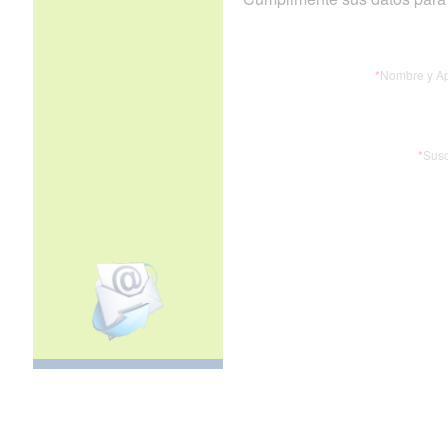
*
Nombre y Ap
*
Susc