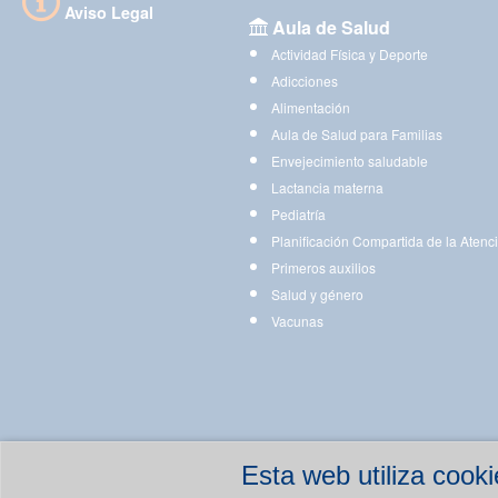
Aviso Legal
Aula de Salud
Actividad Física y Deporte
Adicciones
Alimentación
Aula de Salud para Familias
Envejecimiento saludable
Lactancia materna
Pediatría
Planificación Compartida de la Atenc
Primeros auxilios
Salud y género
Vacunas
Esta web utiliza coo