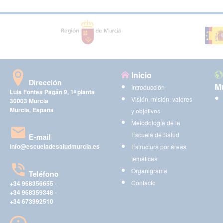
Inicio
Dirección
Mu
Introducción
Luis Fontes Pagán 9, 1ª planta
Visión, misión, valores
30003 Murcia
Murcia, España
y objetivos
Metodología de la
Escuela de Salud
E-mail
info@escueladesaludmurcia.es
Estructura por áreas
temáticas
Organigrama
Teléfono
Contacto
+34 968356655
-
+34 968359348
-
+34 673992510