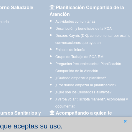
orno Saludable
Planificación Compartida de la
Atención
Actividades comunitarias
ntaria
Descripción y beneficios de la PCA
Deseos Kayrós (DK): complementar por escrito
conversaciones que ayudan
Enlaces de interés
Grupo de Trabajo de PCA-RM
Preguntas frecuentes sobre Planificación
Compartida de la Atención
¿Cuándo empezar a planificar?
¿Por dónde empezar la planificación?
¿Qué son los Cuidados Paliativos?
¿Verba volant, scripta manent?. Acompañar y
documentar.
ursos Sanitarios y
Acompañando a quien te
acompaña
 que aceptas su uso.
Aplicaciones para descargar