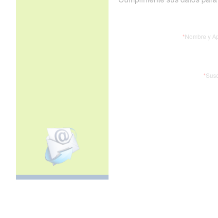
*
Nombre y Ap
*
Susc