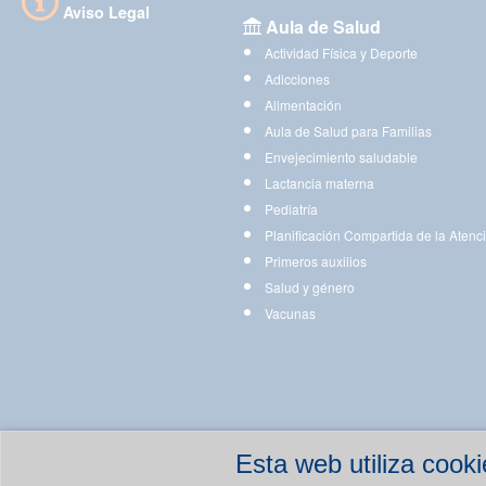
Aviso Legal
Aula de Salud
Actividad Física y Deporte
Adicciones
Alimentación
Aula de Salud para Familias
Envejecimiento saludable
Lactancia materna
Pediatría
Planificación Compartida de la Atenc
Primeros auxilios
Salud y género
Vacunas
Esta web utiliza coo