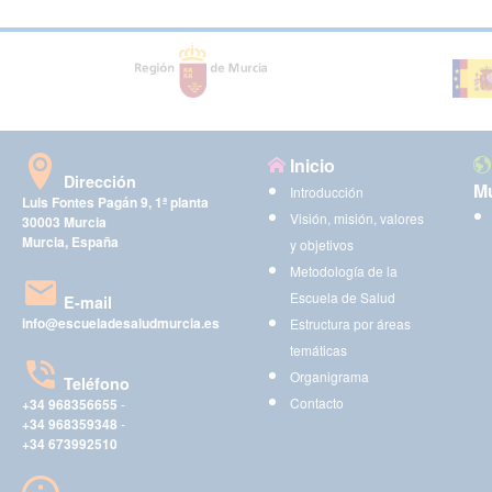
Inicio
Dirección
Mu
Introducción
Luis Fontes Pagán 9, 1ª planta
Visión, misión, valores
30003 Murcia
Murcia, España
y objetivos
Metodología de la
Escuela de Salud
E-mail
info@escueladesaludmurcia.es
Estructura por áreas
temáticas
Organigrama
Teléfono
Contacto
+34 968356655
-
+34 968359348
-
+34 673992510