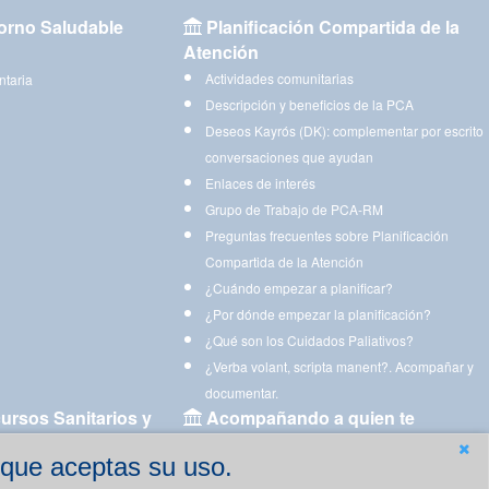
orno Saludable
Planificación Compartida de la
Atención
Actividades comunitarias
ntaria
Descripción y beneficios de la PCA
Deseos Kayrós (DK): complementar por escrito
conversaciones que ayudan
Enlaces de interés
Grupo de Trabajo de PCA-RM
Preguntas frecuentes sobre Planificación
Compartida de la Atención
¿Cuándo empezar a planificar?
¿Por dónde empezar la planificación?
¿Qué son los Cuidados Paliativos?
¿Verba volant, scripta manent?. Acompañar y
documentar.
ursos Sanitarios y
Acompañando a quien te
acompaña
 que aceptas su uso.
Aplicaciones para descargar